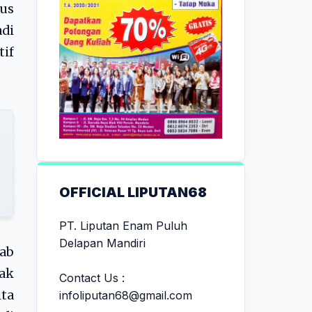
rus
di
if
OFFICIAL LIPUTAN68
PT. Liputan Enam Puluh
Delapan Mandiri
wab
cak
Contact Us :
ita
infoliputan68@gmail.com