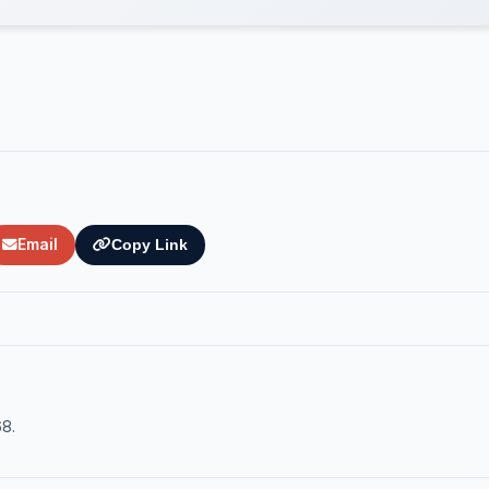
Email
Copy Link
68.