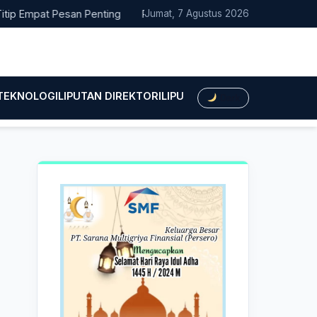
pat Pesan Penting
Pacitan Tembus Peringkat 38 Nasional EPPD
Jumat, 7 Agustus 2026
 TEKNOLOGI
LIPUTAN DIREKTORI
LIPUTAN HUKUM
LIPUTAN BIS
Dark