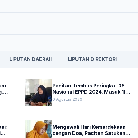
LIPUTAN DAERAH
LIPUTAN DIREKTORI
kum
Pacitan Tembus Peringkat 38
g,
Nasional EPPD 2024, Masuk 11
Besar di Jatim
6 Agustus 2026
si:
Mengawali Hari Kemerdekaan
i
dengan Doa, Pacitan Satukan