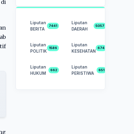
di
Liputan
Liputan
7441
5057
wan
BERITA
DAERAH
wab
Liputan
Liputan
tif
1586
674
POLITIK
KESEHATAN
Liputan
Liputan
662
651
HUKUM
PERISTIWA
ang