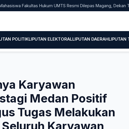
swa Fakultas Hukum UMTS Resmi Dilepas Magang, Dekan Titip Em
PUTAN POLITIK
LIPUTAN ELEKTORAL
LIPUTAN DAERAH
LIPUTAN
nya Karyawan
tagi Medan Positif
gus Tugas Melakukan
a Seluruh Karyawan