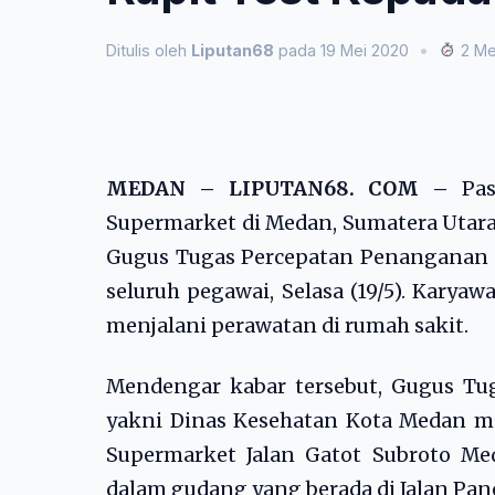
Ditulis oleh
Liputan68
pada 19 Mei 2020
•
2 Me
MEDAN – LIPUTAN68. COM –
Pa
Supermarket di Medan, Sumatera Utara (
Gugus Tugas Percepatan Penanganan 
seluruh pegawai, Selasa (19/5). Karyaw
menjalani perawatan di rumah sakit.
Mendengar kabar tersebut, Gugus T
yakni Dinas Kesehatan Kota Medan me
Supermarket Jalan Gatot Subroto Me
dalam gudang yang berada di Jalan Panc