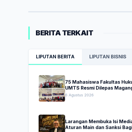
BERITA TERKAIT
LIPUTAN BERITA
LIPUTAN BISNIS
75 Mahasiswa Fakultas Hu
UMTS Resmi Dilepas Magan
Dekan Titip Empat Pesan
6 Agustus 2026
Penting
Larangan Membuka Isi Media
Aturan Main dan Sanksi Bag