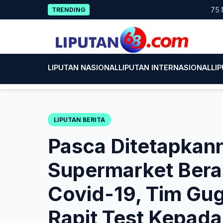
Skip
75 Mahasi
TRENDING
to
content
LIPUTAN NASIONAL
LIPUTAN INTERNASIONAL
LI
LIPUTAN BERITA
Pasca Ditetapkan
Supermarket Beras
Covid-19, Tim Gu
Rapit Test Kepad