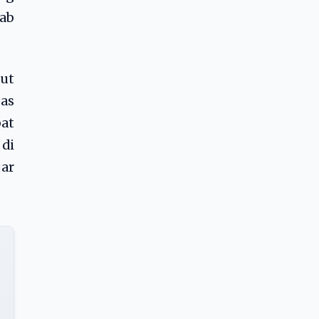
wab
ut
gas
at
 di
jar