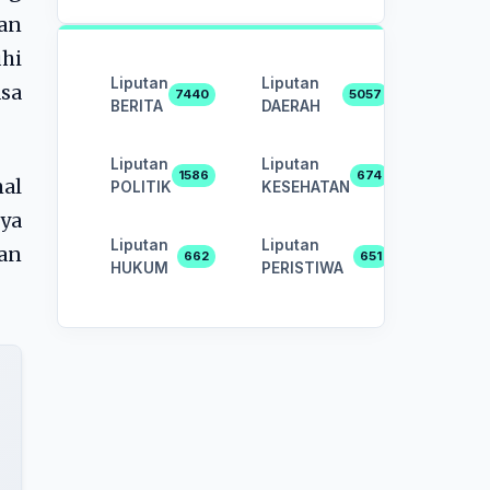
an
hi
Liputan
Liputan
sa
7440
5057
BERITA
DAERAH
Liputan
Liputan
1586
674
al
POLITIK
KESEHATAN
nya
Liputan
Liputan
an
662
651
HUKUM
PERISTIWA