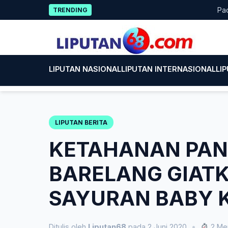
Skip
Pacitan T
TRENDING
to
content
LIPUTAN NASIONAL
LIPUTAN INTERNASIONAL
LI
LIPUTAN BERITA
KETAHANAN PAN
BARELANG GIAT
SAYURAN BABY K
Ditulis oleh
Liputan68
pada 2 Juni 2020
•
2 Men