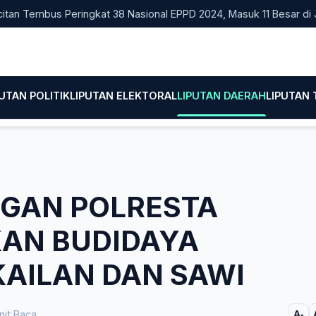
embus Peringkat 38 Nasional EPPD 2024, Masuk 11 Besar di Jatim
PUTAN POLITIK
LIPUTAN ELEKTORAL
LIPUTAN DAERAH
LIPUTAN
GAN POLRESTA
KAN BUDIDAYA
AILAN DAN SAWI
it Baca
A-