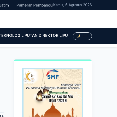
Pameran Pembangunan NTT Didorong Naik Kelas, DPRD Minta Arti
Kamis, 6 Agustus 2026
 TEKNOLOGI
LIPUTAN DIREKTORI
LIPUTAN HUKUM
LIPUTAN BIS
Dark
A+