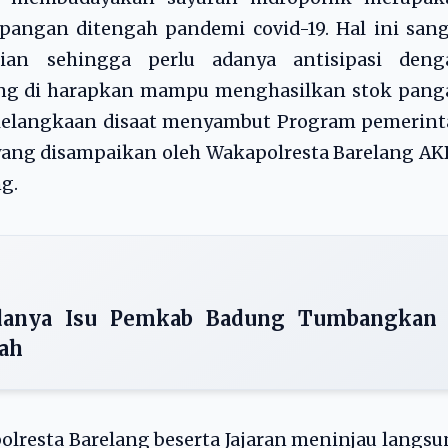
pangan ditengah pandemi covid-19. Hal ini san
nian sehingga perlu adanya antisipasi deng
ang di harapkan mampu menghasilkan stok pang
i kelangkaan disaat menyambut Program pemerin
yang disampaikan oleh Wakapolresta Barelang A
g.
danya Isu Pemkab Badung Tumbangkan
lah
lresta Barelang beserta Jajaran meninjau langs