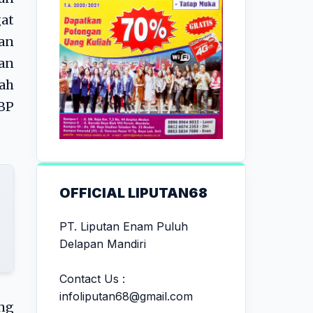
gat
an
an
tah
KBP
OFFICIAL LIPUTAN68
PT. Liputan Enam Puluh
Delapan Mandiri
Contact Us :
infoliputan68@gmail.com
ung