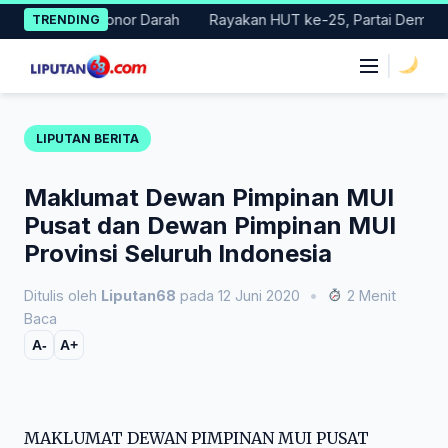
Skip
rakan Donor Darah
Rayakan HUT ke-25, Partai Demokrat Bali L
TRENDING
to
content
|
LIPUTAN BERITA
Maklumat Dewan Pimpinan MUI
Pusat dan Dewan Pimpinan MUI
Provinsi Seluruh Indonesia
Ditulis oleh
Liputan68
pada 12 Juni 2020
•
2 Menit
Baca
A-
A+
MAKLUMAT DEWAN PIMPINAN MUI PUSAT