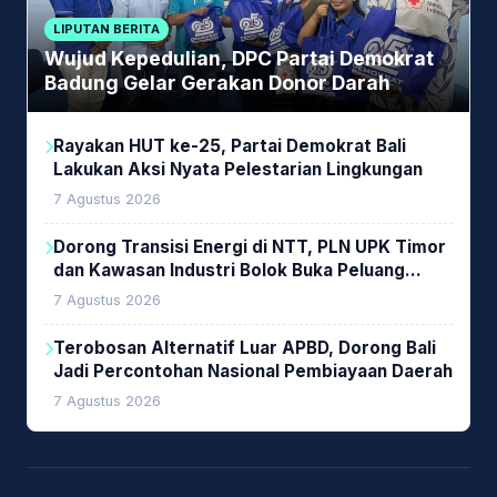
LIPUTAN BERITA
Wujud Kepedulian, DPC Partai Demokrat
Badung Gelar Gerakan Donor Darah
Rayakan HUT ke-25, Partai Demokrat Bali
Lakukan Aksi Nyata Pelestarian Lingkungan
7 Agustus 2026
Dorong Transisi Energi di NTT, PLN UPK Timor
dan Kawasan Industri Bolok Buka Peluang
Investasi Woodchip untuk Cofiring PLTU Bolok
7 Agustus 2026
Terobosan Alternatif Luar APBD, Dorong Bali
Jadi Percontohan Nasional Pembiayaan Daerah
7 Agustus 2026