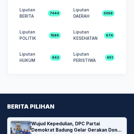
Liputan
Liputan
7444
5058
BERITA
DAERAH
Liputan
Liputan
1586
674
POLITIK
KESEHATAN
Liputan
Liputan
662
651
HUKUM
PERISTIWA
BERITA PILIHAN
Wujud Kepedulian, DPC Partai
Demokrat Badung Gelar Gerakan Donor