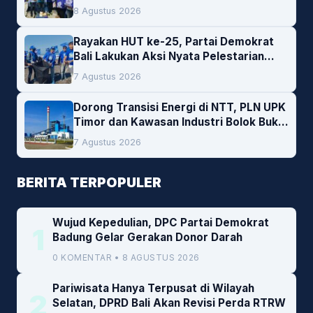
Darah
8 Agustus 2026
Rayakan HUT ke-25, Partai Demokrat
Bali Lakukan Aksi Nyata Pelestarian
Lingkungan
7 Agustus 2026
Dorong Transisi Energi di NTT, PLN UPK
Timor dan Kawasan Industri Bolok Buka
Peluang Investasi Woodchip untuk
7 Agustus 2026
Cofiring PLTU Bolok
BERITA TERPOPULER
Wujud Kepedulian, DPC Partai Demokrat
1
Badung Gelar Gerakan Donor Darah
0 KOMENTAR • 8 AGUSTUS 2026
Pariwisata Hanya Terpusat di Wilayah
2
Selatan, DPRD Bali Akan Revisi Perda RTRW