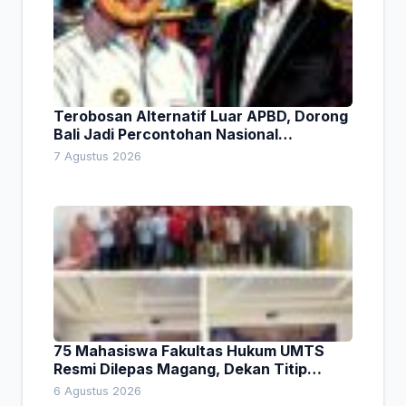
Terobosan Alternatif Luar APBD, Dorong
Bali Jadi Percontohan Nasional
Pembiayaan Daerah
7 Agustus 2026
75 Mahasiswa Fakultas Hukum UMTS
Resmi Dilepas Magang, Dekan Titip
Empat Pesan Penting
6 Agustus 2026