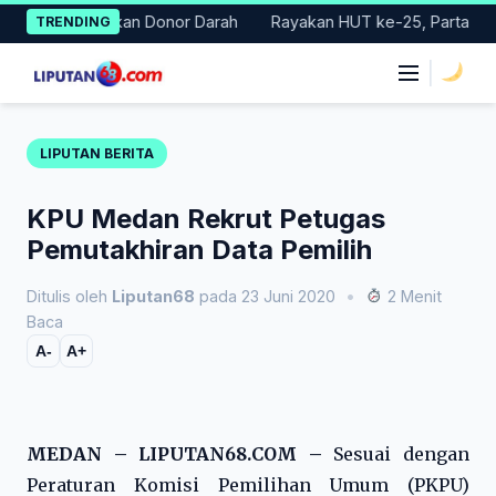
Skip
lar Gerakan Donor Darah
Rayakan HUT ke-25, Partai Demokrat 
TRENDING
to
content
|
LIPUTAN BERITA
KPU Medan Rekrut Petugas
Pemutakhiran Data Pemilih
Ditulis oleh
Liputan68
pada 23 Juni 2020
•
2 Menit
Baca
A-
A+
MEDAN – LIPUTAN68.COM –
Sesuai dengan
Peraturan Komisi Pemilihan Umum (PKPU)