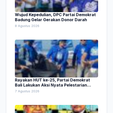
Wujud Kepedulian, DPC Partai Demokrat
Badung Gelar Gerakan Donor Darah
8 Agustus 2026
Rayakan HUT ke-25, Partai Demokrat
Bali Lakukan Aksi Nyata Pelestarian
Lingkungan
7 Agustus 2026