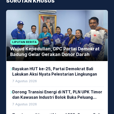
SOROTAN KHUSUS
LIPUTAN BERITA
Wujud Kepedulian, DPC Partai Demokrat
Badung Gelar Gerakan Donor Darah
Rayakan HUT ke-25, Partai Demokrat Bali
Lakukan Aksi Nyata Pelestarian Lingkungan
7 Agustus 2026
Dorong Transisi Energi di NTT, PLN UPK Timor
dan Kawasan Industri Bolok Buka Peluang
Investasi Woodchip untuk Cofiring PLTU Bolok
7 Agustus 2026