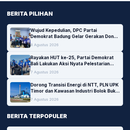
BERITA PILIHAN
Wujud Kepedulian, DPC Partai
Demokrat Badung Gelar Gerakan Donor
Darah
8 Agustus 2026
Rayakan HUT ke-25, Partai Demokrat
Bali Lakukan Aksi Nyata Pelestarian
Lingkungan
7 Agustus 2026
Dorong Transisi Energi di NTT, PLN UPK
Timor dan Kawasan Industri Bolok Buka
Peluang Investasi Woodchip untuk
7 Agustus 2026
Cofiring PLTU Bolok
BERITA TERPOPULER