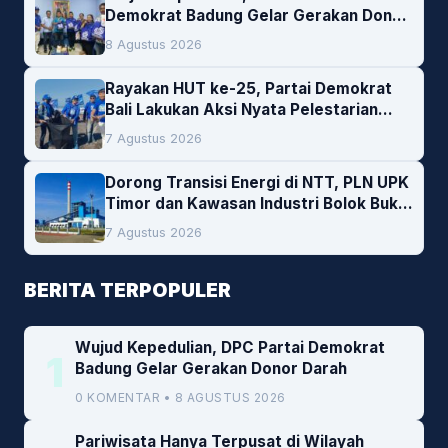
Demokrat Badung Gelar Gerakan Donor
Darah
8 Agustus 2026
Rayakan HUT ke-25, Partai Demokrat
Bali Lakukan Aksi Nyata Pelestarian
Lingkungan
7 Agustus 2026
Dorong Transisi Energi di NTT, PLN UPK
Timor dan Kawasan Industri Bolok Buka
Peluang Investasi Woodchip untuk
7 Agustus 2026
Cofiring PLTU Bolok
BERITA TERPOPULER
Wujud Kepedulian, DPC Partai Demokrat
1
Badung Gelar Gerakan Donor Darah
0 KOMENTAR • 8 AGUSTUS 2026
Pariwisata Hanya Terpusat di Wilayah