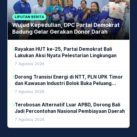
LIPUTAN BERITA
Wujud Kepedulian, DPC Partai Demokrat
Badung Gelar Gerakan Donor Darah
Rayakan HUT ke-25, Partai Demokrat Bali
Lakukan Aksi Nyata Pelestarian Lingkungan
7 Agustus 2026
Dorong Transisi Energi di NTT, PLN UPK Timor
dan Kawasan Industri Bolok Buka Peluang
Investasi Woodchip untuk Cofiring PLTU Bolok
7 Agustus 2026
Terobosan Alternatif Luar APBD, Dorong Bali
Jadi Percontohan Nasional Pembiayaan Daerah
7 Agustus 2026