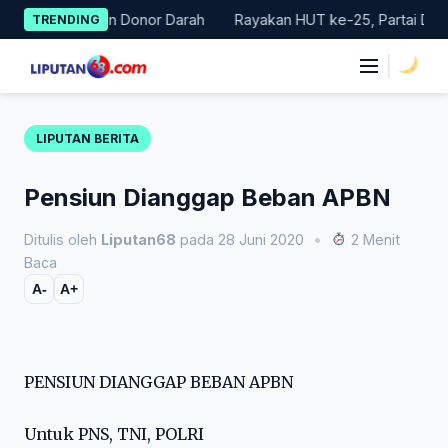
Skip
 Gerakan Donor Darah
Rayakan HUT ke-25, Partai Demokrat Bal
TRENDING
to
content
|
LIPUTAN BERITA
Pensiun Dianggap Beban APBN
Ditulis oleh
Liputan68
pada 28 Juni 2020
•
2 Menit
Baca
A-
A+
PENSIUN DIANGGAP BEBAN APBN
Untuk PNS, TNI, POLRI