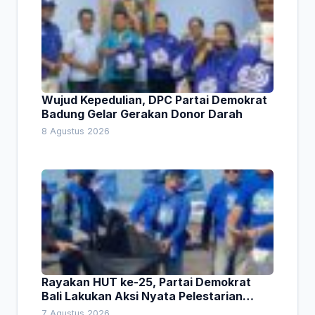
Wujud Kepedulian, DPC Partai Demokrat
Badung Gelar Gerakan Donor Darah
8 Agustus 2026
Rayakan HUT ke-25, Partai Demokrat
Bali Lakukan Aksi Nyata Pelestarian
Lingkungan
7 Agustus 2026