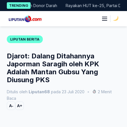
Skip
 Gerakan Donor Darah
Rayakan HUT ke-25, Partai Demokrat Bal
TRENDING
to
content
|
LIPUTAN BERITA
Djarot: Dalang Ditahannya
Japorman Saragih oleh KPK
Adalah Mantan Gubsu Yang
Diusung PKS
Ditulis oleh
Liputan68
pada 23 Juli 2020
•
2 Menit
Baca
A-
A+