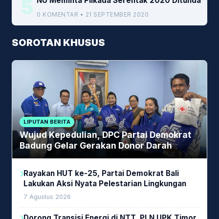
5
NU Meminta Pilkada Serentak 2020 Ditunda
0 KOMENTAR • 21 SEPTEMBER 2020
SOROTAN KHUSUS
LIPUTAN BERITA
Wujud Kepedulian, DPC Partai Demokrat
Badung Gelar Gerakan Donor Darah
Rayakan HUT ke-25, Partai Demokrat Bali
Lakukan Aksi Nyata Pelestarian Lingkungan
7 Agustus 2026
Dorong Transisi Energi di NTT, PLN UPK Timor