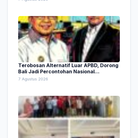
Terobosan Alternatif Luar APBD, Dorong
Bali Jadi Percontohan Nasional
Pembiayaan Daerah
7 Agustus 2026