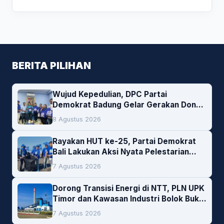
BERITA PILIHAN
Wujud Kepedulian, DPC Partai
Demokrat Badung Gelar Gerakan Donor
Darah
8 Agustus 2026
Rayakan HUT ke-25, Partai Demokrat
Bali Lakukan Aksi Nyata Pelestarian
Lingkungan
7 Agustus 2026
Dorong Transisi Energi di NTT, PLN UPK
Timor dan Kawasan Industri Bolok Buka
Peluang Investasi Woodchip untuk
7 Agustus 2026
Cofiring PLTU Bolok