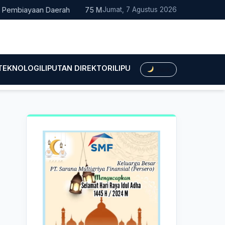
iayaan Daerah
75 Mahasiswa Fakultas Hukum UMTS Resmi Dile
Jumat, 7 Agustus 2026
 TEKNOLOGI
LIPUTAN DIREKTORI
LIPUTAN HUKUM
LIPUTAN BIS
Dark