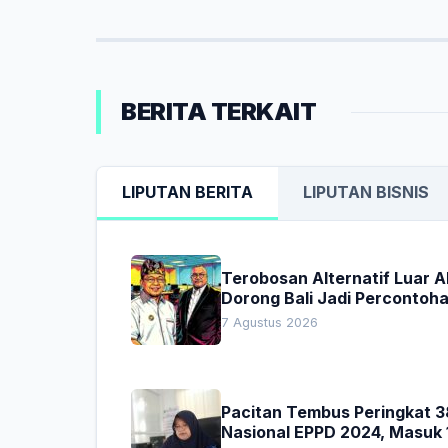
BERITA TERKAIT
LIPUTAN BERITA
LIPUTAN BISNIS
Terobosan Alternatif Luar 
Dorong Bali Jadi Percontoh
Nasional Pembiayaan Daera
7 Agustus 2026
Pacitan Tembus Peringkat 3
Nasional EPPD 2024, Masuk 