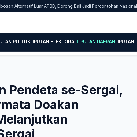
lternatif Luar APBD, Dorong Bali Jadi Percontohan Nasional Pemb
PUTAN POLITIK
LIPUTAN ELEKTORAL
LIPUTAN DAERAH
LIPUTAN
n Pendeta se-Sergai,
rmata Doakan
Melanjutkan
Sergai