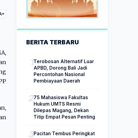
A+
BERITA TERBARU
A,
Terobosan Alternatif Luar
an
APBD, Dorong Bali Jadi
ng
Percontohan Nasional
Pembiayaan Daerah
GPP
75 Mahasiswa Fakultas
Hukum UMTS Resmi
an,
Dilepas Magang, Dekan
Titip Empat Pesan Penting
dan
Pacitan Tembus Peringkat