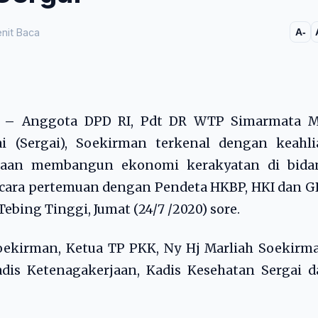
nit Baca
A-
M –
Anggota DPD RI, Pdt DR WTP Simarmata M
i (Sergai), Soekirman terkenal dengan keahli
ntaan membangun ekonomi kerakyatan di bida
 acara pertemuan dengan Pendeta HKBP, HKI dan 
Tebing Tinggi, Jumat (24/7 /2020) sore.
 Soekirman, Ketua TP PKK, Ny Hj Marliah Soekirm
adis Ketenagakerjaan, Kadis Kesehatan Sergai 