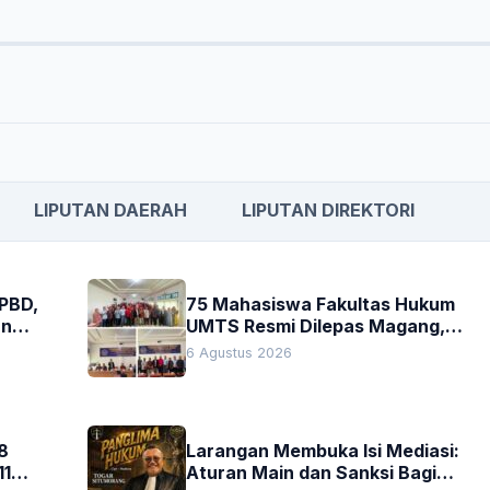
LIPUTAN DAERAH
LIPUTAN DIREKTORI
APBD,
75 Mahasiswa Fakultas Hukum
an
UMTS Resmi Dilepas Magang,
h
Dekan Titip Empat Pesan
6 Agustus 2026
Penting
8
Larangan Membuka Isi Mediasi:
11
Aturan Main dan Sanksi Bagi