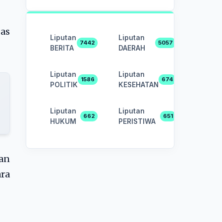
as
Liputan
Liputan
7442
5057
BERITA
DAERAH
Liputan
Liputan
1586
674
POLITIK
KESEHATAN
Liputan
Liputan
662
651
HUKUM
PERISTIWA
an
ra