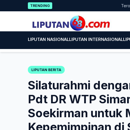
Skip
Terobosan A
TRENDING
to
content
LIPUTAN NASIONAL
LIPUTAN INTERNASIONAL
LI
LIPUTAN BERITA
Silaturahmi denga
Pdt DR WTP Sima
Soekirman untuk 
Kepemimpinan di 