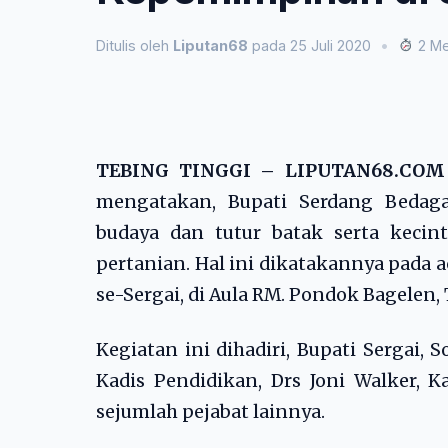
Ditulis oleh
Liputan68
pada 25 Juli 2020
•
2 Me
TEBING TINGGI – LIPUTAN68.CO
mengatakan, Bupati Serdang Bedaga
budaya dan tutur batak serta keci
pertanian. Hal ini dikatakannya pada
se-Sergai, di Aula RM. Pondok Bagelen, 
Kegiatan ini dihadiri, Bupati Sergai,
Kadis Pendidikan, Drs Joni Walker, K
sejumlah pejabat lainnya.