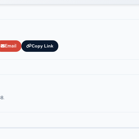
Email
Copy Link
68.