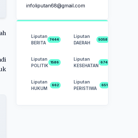
infoliputan68@gmail.com
kah
Liputan
Liputan
7444
5058
BERITA
DAERAH
adi
Liputan
Liputan
1586
674
POLITIK
KESEHATAN
tuk
Liputan
Liputan
662
651
HUKUM
PERISTIWA