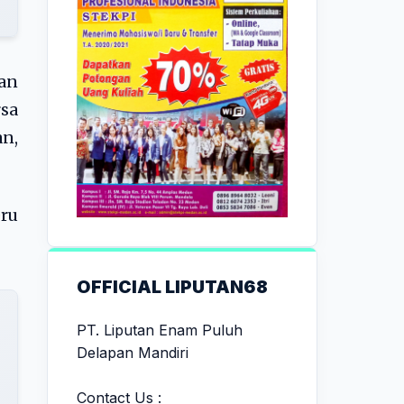
gan
rsa
an,
ru
OFFICIAL LIPUTAN68
PT. Liputan Enam Puluh
Delapan Mandiri
Contact Us :