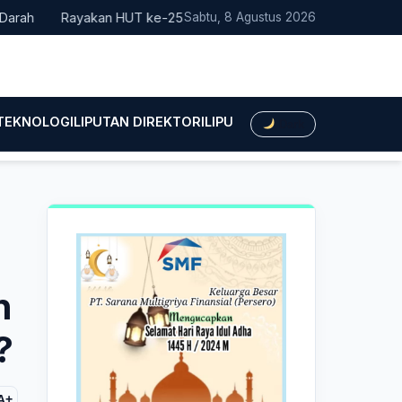
Rayakan HUT ke-25, Partai Demokrat Bali Lakukan Aksi Nyata P
Sabtu, 8 Agustus 2026
 TEKNOLOGI
LIPUTAN DIREKTORI
LIPUTAN HUKUM
LIPUTAN BIS
Dark
n
?
A+