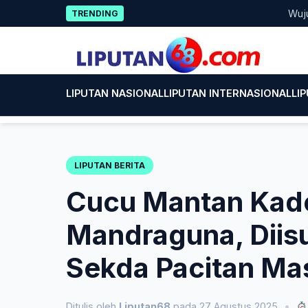
Skip
Wujud Kepe
TRENDING
to
content
LIPUTAN NASIONAL
LIPUTAN INTERNASIONAL
LI
LIPUTAN BERITA
Cucu Mantan Kade
Mandraguna, Diis
Sekda Pacitan Ma
Ditulis oleh
Liputan68
pada 27 Agustus 2025
•