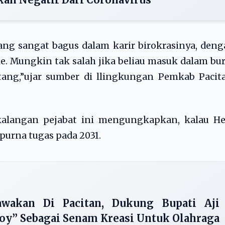
yang sangat bagus dalam karir birokrasinya, den
e. Mungkin tak salah jika beliau masuk dalam bu
tang,”ujar sumber di llingkungan Pemkab Pacit
 kalangan pejabat ini mengungkapkan, kalau He
urna tugas pada 2031.
awakan Di Pacitan, Dukung Bupati Aji
y” Sebagai Senam Kreasi Untuk Olahraga