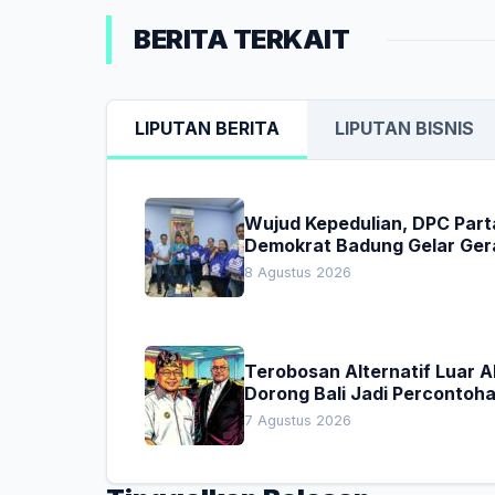
BERITA TERKAIT
LIPUTAN BERITA
LIPUTAN BISNIS
Wujud Kepedulian, DPC Part
Demokrat Badung Gelar Ger
Donor Darah
8 Agustus 2026
Terobosan Alternatif Luar 
Dorong Bali Jadi Percontoh
Nasional Pembiayaan Daera
7 Agustus 2026