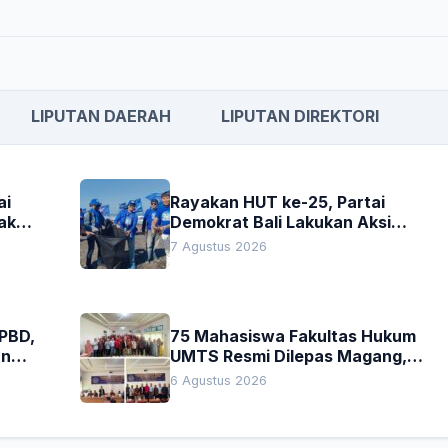
LIPUTAN DAERAH
LIPUTAN DIREKTORI
ai
Rayakan HUT ke-25, Partai
akan
Demokrat Bali Lakukan Aksi
Nyata Pelestarian Lingkungan
7 Agustus 2026
APBD,
75 Mahasiswa Fakultas Hukum
an
UMTS Resmi Dilepas Magang,
h
Dekan Titip Empat Pesan
6 Agustus 2026
Penting