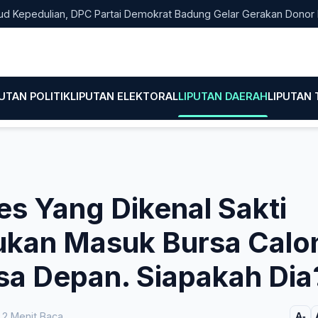
dulian, DPC Partai Demokrat Badung Gelar Gerakan Donor Darah
PUTAN POLITIK
LIPUTAN ELEKTORAL
LIPUTAN DAERAH
LIPUTAN
s Yang Dikenal Sakti
ukan Masuk Bursa Calo
sa Depan. Siapakah Dia
2 Menit Baca
A-