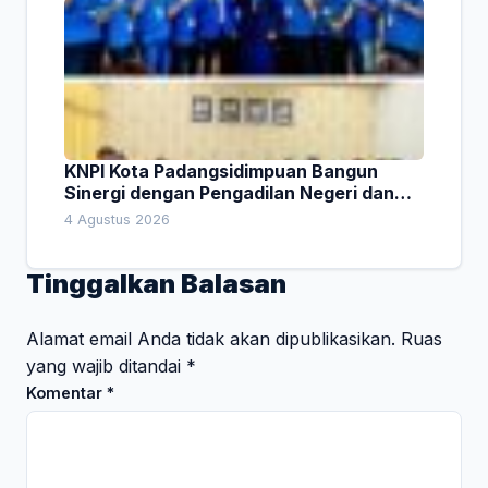
KNPI Kota Padangsidimpuan Bangun
Sinergi dengan Pengadilan Negeri dan
DPRD
4 Agustus 2026
Tinggalkan Balasan
Alamat email Anda tidak akan dipublikasikan.
Ruas
yang wajib ditandai
*
Komentar
*