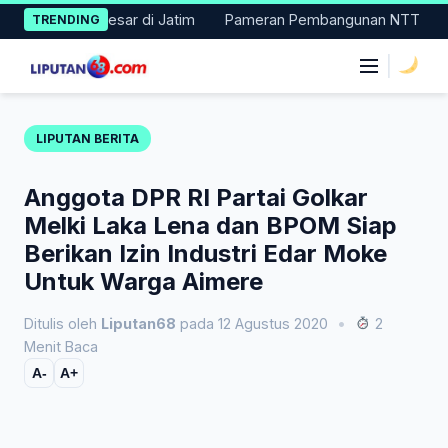
Skip
suk 11 Besar di Jatim
Pameran Pembangunan NTT Didorong Naik 
TRENDING
to
content
|
LIPUTAN BERITA
Anggota DPR RI Partai Golkar
Melki Laka Lena dan BPOM Siap
Berikan Izin Industri Edar Moke
Untuk Warga Aimere
Ditulis oleh
Liputan68
pada 12 Agustus 2020
•
2
Menit Baca
A-
A+