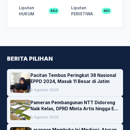
Liputan
Liputan
662
651
HUKUM
PERISTIWA
BERITA PILIHAN
Pacitan Tembus Peringkat 38 Nasional
EPPD 2024, Masuk 11 Besar di Jatim
6 Agustus 2026
Pameran Pembangunan NTT Didorong
Naik Kelas, DPRD Minta Artis hingga EO
Lokal Jadi Prioritas
5 Agustus 2026
Larangan Membuka Isi Mediasi: Aturan