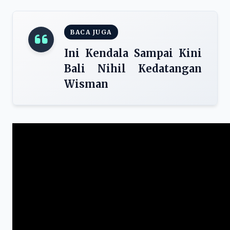
BACA JUGA
Ini Kendala Sampai Kini
Bali Nihil Kedatangan
Wisman