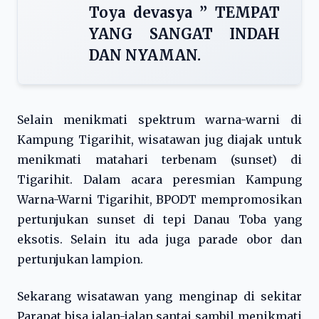
Toya devasya ” TEMPAT
YANG SANGAT INDAH
DAN NYAMAN.
Selain menikmati spektrum warna-warni di
Kampung Tigarihit, wisatawan jug diajak untuk
menikmati matahari terbenam (sunset) di
Tigarihit. Dalam acara peresmian Kampung
Warna-Warni Tigarihit, BPODT mempromosikan
pertunjukan sunset di tepi Danau Toba yang
eksotis. Selain itu ada juga parade obor dan
pertunjukan lampion.
Sekarang wisatawan yang menginap di sekitar
Parapat bisa jalan-jalan santai sambil menikmati