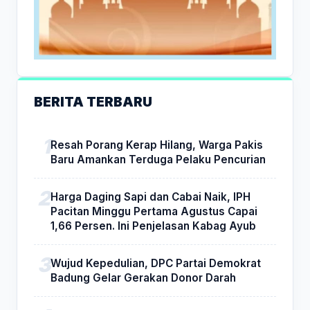
BERITA TERBARU
Resah Porang Kerap Hilang, Warga Pakis
Baru Amankan Terduga Pelaku Pencurian
Harga Daging Sapi dan Cabai Naik, IPH
Pacitan Minggu Pertama Agustus Capai
1,66 Persen. Ini Penjelasan Kabag Ayub
Wujud Kepedulian, DPC Partai Demokrat
Badung Gelar Gerakan Donor Darah