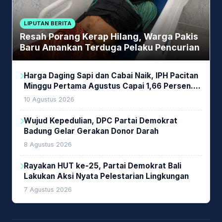
LIPUTAN BERITA
Resah Porang Kerap Hilang, Warga Pakis
Baru Amankan Terduga Pelaku Pencurian
Harga Daging Sapi dan Cabai Naik, IPH Pacitan
Minggu Pertama Agustus Capai 1,66 Persen.
Ini Penjelasan Kabag Ayub
10 Agustus 2026
Wujud Kepedulian, DPC Partai Demokrat
Badung Gelar Gerakan Donor Darah
8 Agustus 2026
Rayakan HUT ke-25, Partai Demokrat Bali
Lakukan Aksi Nyata Pelestarian Lingkungan
7 Agustus 2026