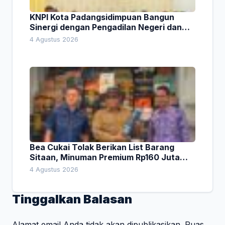
KNPI Kota Padangsidimpuan Bangun
Sinergi dengan Pengadilan Negeri dan
DPRD
4 Agustus 2026
Bea Cukai Tolak Berikan List Barang
Sitaan, Minuman Premium Rp160 Juta
Jadi Sorotan Sidak Komisi I DPRD Bali
4 Agustus 2026
Tinggalkan Balasan
Alamat email Anda tidak akan dipublikasikan.
Ruas