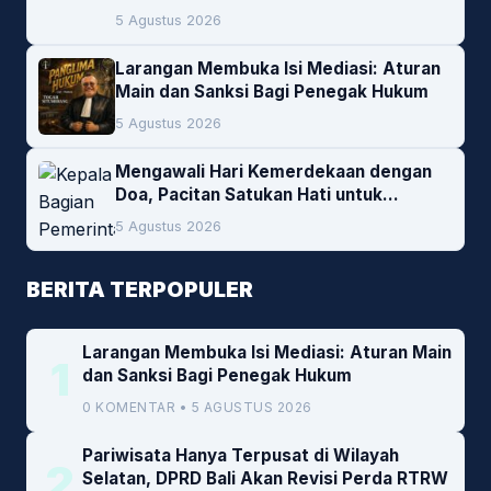
Lokal Jadi Prioritas
5 Agustus 2026
Larangan Membuka Isi Mediasi: Aturan
Main dan Sanksi Bagi Penegak Hukum
5 Agustus 2026
Mengawali Hari Kemerdekaan dengan
Doa, Pacitan Satukan Hati untuk
Indonesia
5 Agustus 2026
BERITA TERPOPULER
Larangan Membuka Isi Mediasi: Aturan Main
1
dan Sanksi Bagi Penegak Hukum
0 KOMENTAR • 5 AGUSTUS 2026
Pariwisata Hanya Terpusat di Wilayah
2
Selatan, DPRD Bali Akan Revisi Perda RTRW