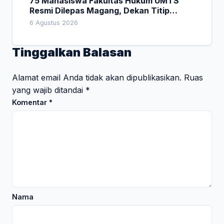
75 Mahasiswa Fakultas Hukum UMTS
Resmi Dilepas Magang, Dekan Titip
Empat Pesan Penting
6 Agustus 2026
Tinggalkan Balasan
Alamat email Anda tidak akan dipublikasikan.
Ruas
yang wajib ditandai
*
Komentar
*
Nama