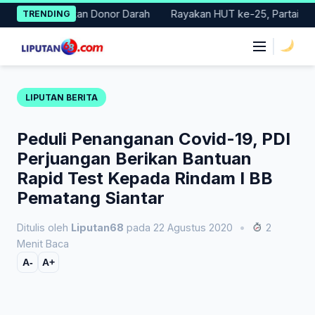
Skip
lar Gerakan Donor Darah
Rayakan HUT ke-25, Partai Demokrat 
TRENDING
to
content
|
LIPUTAN BERITA
Peduli Penanganan Covid-19, PDI
Perjuangan Berikan Bantuan
Rapid Test Kepada Rindam I BB
Pematang Siantar
Ditulis oleh
Liputan68
pada 22 Agustus 2020
•
2
Menit Baca
A-
A+