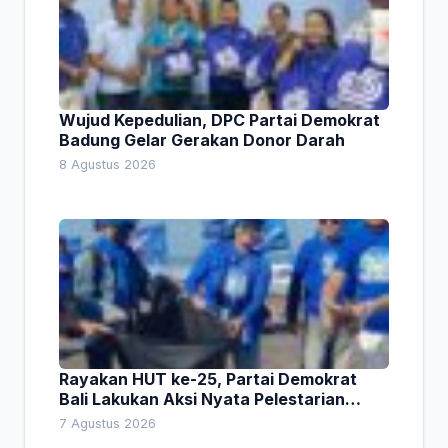
Wujud Kepedulian, DPC Partai Demokrat
Badung Gelar Gerakan Donor Darah
8 Agustus 2026
Rayakan HUT ke-25, Partai Demokrat
Bali Lakukan Aksi Nyata Pelestarian
Lingkungan
7 Agustus 2026