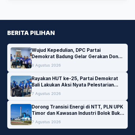
BERITA PILIHAN
Wujud Kepedulian, DPC Partai
Demokrat Badung Gelar Gerakan Donor
Darah
8 Agustus 2026
Rayakan HUT ke-25, Partai Demokrat
Bali Lakukan Aksi Nyata Pelestarian
Lingkungan
7 Agustus 2026
Dorong Transisi Energi di NTT, PLN UPK
Timor dan Kawasan Industri Bolok Buka
Peluang Investasi Woodchip untuk
7 Agustus 2026
Cofiring PLTU Bolok