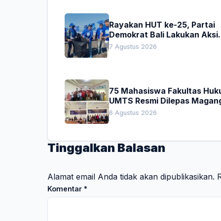
Rayakan HUT ke-25, Partai
Demokrat Bali Lakukan Aksi
Nyata Pelestarian Lingkung
7 Agustus 2026
75 Mahasiswa Fakultas Hu
UMTS Resmi Dilepas Magan
Dekan Titip Empat Pesan
6 Agustus 2026
Penting
Tinggalkan Balasan
Alamat email Anda tidak akan dipublikasikan.
R
Komentar
*