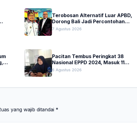
Terobosan Alternatif Luar APBD,
Dorong Bali Jadi Percontohan
an
Nasional Pembiayaan Daerah
7 Agustus 2026
kum
Pacitan Tembus Peringkat 38
g,
Nasional EPPD 2024, Masuk 11
Besar di Jatim
6 Agustus 2026
uas yang wajib ditandai
*