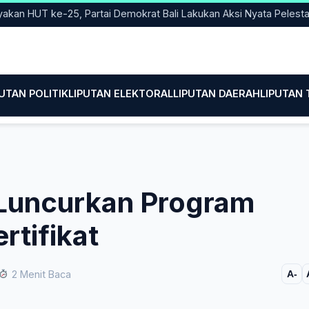
HUT ke-25, Partai Demokrat Bali Lakukan Aksi Nyata Pelestarian 
PUTAN POLITIK
LIPUTAN ELEKTORAL
LIPUTAN DAERAH
LIPUTAN
Luncurkan Program
tifikat
2 Menit Baca
A-