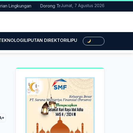
Lingkungan
Dorong Transisi Energi di NTT, PLN UPK Timor dan K
Jumat, 7 Agustus 2026
 TEKNOLOGI
LIPUTAN DIREKTORI
LIPUTAN HUKUM
LIPUTAN BIS
Dark
A+