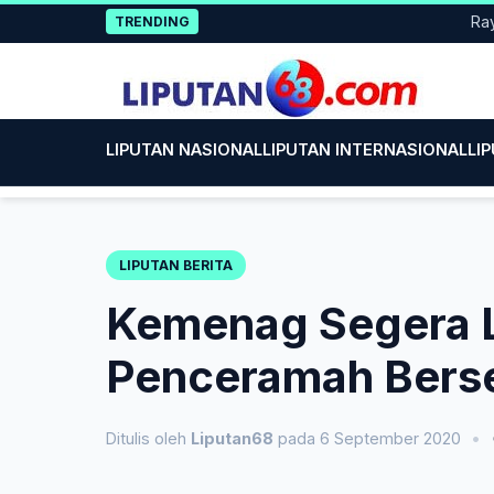
Skip
Rayakan 
TRENDING
to
content
LIPUTAN NASIONAL
LIPUTAN INTERNASIONAL
LI
LIPUTAN BERITA
Kemenag Segera 
Penceramah Berser
Ditulis oleh
Liputan68
pada 6 September 2020
•