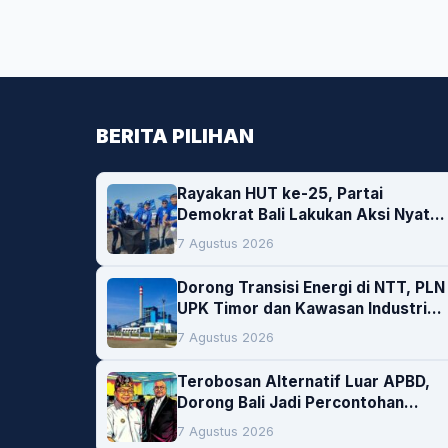
BERITA PILIHAN
Rayakan HUT ke-25, Partai
Demokrat Bali Lakukan Aksi Nyata
Pelestarian Lingkungan
7 Agustus 2026
Dorong Transisi Energi di NTT, PLN
UPK Timor dan Kawasan Industri
Bolok Buka Peluang Investasi
7 Agustus 2026
Woodchip untuk Cofiring PLTU
Bolok
Terobosan Alternatif Luar APBD,
Dorong Bali Jadi Percontohan
Nasional Pembiayaan Daerah
7 Agustus 2026