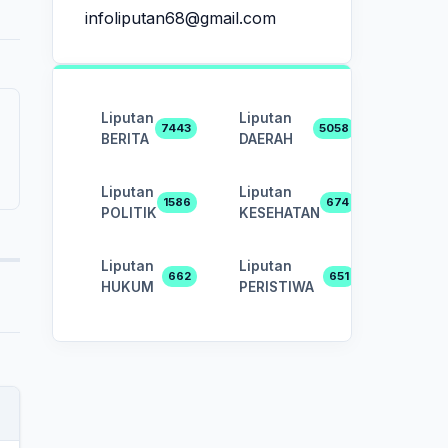
infoliputan68@gmail.com
Liputan
Liputan
7443
5058
BERITA
DAERAH
Liputan
Liputan
1586
674
POLITIK
KESEHATAN
Liputan
Liputan
662
651
HUKUM
PERISTIWA