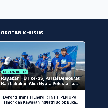
SOROTAN KHUSUS
LIPUTAN BERITA
Rayakan HUT ke-25, Partai Demokrat
Bali Lakukan Aksi Nyata Pelestarian
Lingkungan
Dorong Transisi Energi di NTT, PLN UPK
Timor dan Kawasan Industri Bolok Buka
Peluang Investasi Woodchip untuk