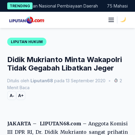
Skip
i Percontohan Nasional Pembiayaan Daerah
75 Mahasiswa Fakul
TRENDING
to
content
|
LIPUTAN HUKUM
Didik Mukrianto Minta Wakapolri
Tidak Gegabah Libatkan Jeger
Ditulis oleh
Liputan68
pada 13 September 2020
•
2
Menit Baca
A-
A+
JAKARTA – LIPUTAN68.com –
Anggota Komisi
III DPR RI, Dr. Didik Mukrianto sangat prihatin