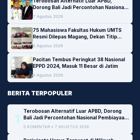
Terobosan Alternatif Luar APBD,
Dorong Bali Jadi Percontohan Nasional
Pembiayaan Daerah
7 Agustus 2026
75 Mahasiswa Fakultas Hukum UMTS
Resmi Dilepas Magang, Dekan Titip
Empat Pesan Penting
6 Agustus 2026
Pacitan Tembus Peringkat 38 Nasional
EPPD 2024, Masuk 11 Besar di Jatim
6 Agustus 2026
BERITA TERPOPULER
Terobosan Alternatif Luar APBD, Dorong
1
Bali Jadi Percontohan Nasional Pembiayaan
Daerah
0 KOMENTAR • 7 AGUSTUS 2026