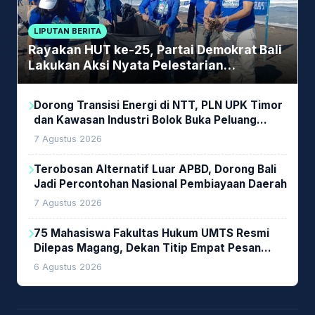
LIPUTAN BERITA
Rayakan HUT ke-25, Partai Demokrat Bali
Lakukan Aksi Nyata Pelestarian
Lingkungan
Dorong Transisi Energi di NTT, PLN UPK Timor
dan Kawasan Industri Bolok Buka Peluang
Investasi Woodchip untuk Cofiring PLTU Bolok
7 Agustus 2026
Terobosan Alternatif Luar APBD, Dorong Bali
Jadi Percontohan Nasional Pembiayaan Daerah
7 Agustus 2026
75 Mahasiswa Fakultas Hukum UMTS Resmi
Dilepas Magang, Dekan Titip Empat Pesan
Penting
6 Agustus 2026