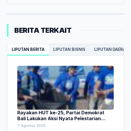
BERITA TERKAIT
LIPUTAN BERITA
LIPUTAN BISNIS
LIPUTAN DAERAH
Rayakan HUT ke-25, Partai Demokrat
Bali Lakukan Aksi Nyata Pelestarian
Lingkungan
7 Agustus 2026