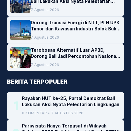
Bali Lakukan Aksi Nyata Pelestarian
Lingkungan
7 Agustus 2026
Dorong Transisi Energi di NTT, PLN UPK
Timor dan Kawasan Industri Bolok Buka
Peluang Investasi Woodchip untuk
7 Agustus 2026
Cofiring PLTU Bolok
Terobosan Alternatif Luar APBD,
Dorong Bali Jadi Percontohan Nasional
Pembiayaan Daerah
7 Agustus 2026
BERITA TERPOPULER
Rayakan HUT ke-25, Partai Demokrat Bali
1
Lakukan Aksi Nyata Pelestarian Lingkungan
0 KOMENTAR • 7 AGUSTUS 2026
Pariwisata Hanya Terpusat di Wilayah