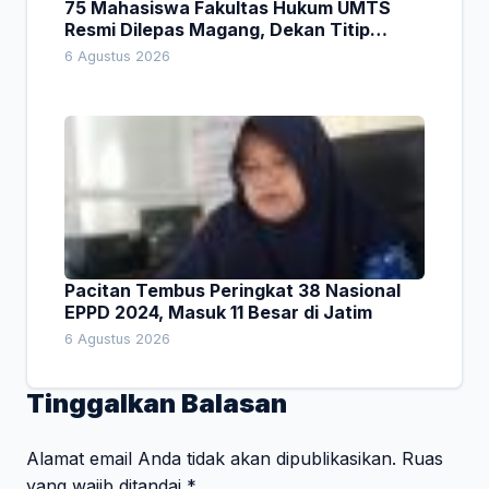
75 Mahasiswa Fakultas Hukum UMTS
Resmi Dilepas Magang, Dekan Titip
Empat Pesan Penting
6 Agustus 2026
Pacitan Tembus Peringkat 38 Nasional
EPPD 2024, Masuk 11 Besar di Jatim
6 Agustus 2026
Tinggalkan Balasan
Alamat email Anda tidak akan dipublikasikan.
Ruas
yang wajib ditandai
*