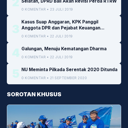
2
Selatan, DPRD Bali Akan Revisi Perda RTRW
0 KOMENTAR • 23 JULI 2019
Kasus Suap Anggaran, KPK Panggil
3
Anggota DPR dan Pejabat Keuangan
Kemenkeu
0 KOMENTAR • 22 JULI 2019
4
Galungan, Menuju Kematangan Dharma
0 KOMENTAR • 22 JULI 2019
5
NU Meminta Pilkada Serentak 2020 Ditunda
0 KOMENTAR • 21 SEPTEMBER 2020
SOROTAN KHUSUS