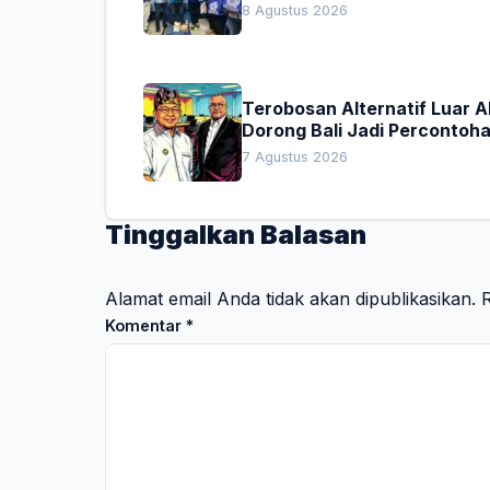
Donor Darah
8 Agustus 2026
Terobosan Alternatif Luar 
Dorong Bali Jadi Percontoh
Nasional Pembiayaan Daera
7 Agustus 2026
Tinggalkan Balasan
Alamat email Anda tidak akan dipublikasikan.
R
Komentar
*