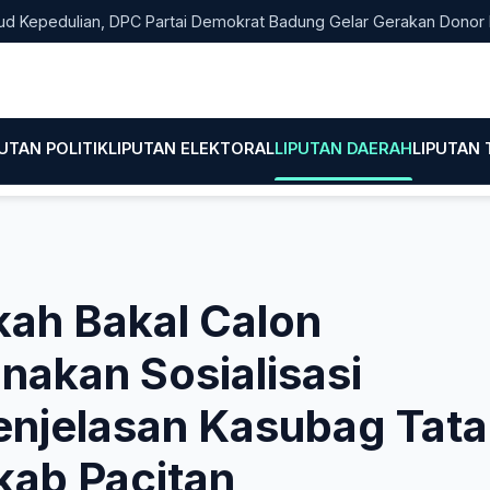
dulian, DPC Partai Demokrat Badung Gelar Gerakan Donor Darah
PUTAN POLITIK
LIPUTAN ELEKTORAL
LIPUTAN DAERAH
LIPUTAN
kah Bakal Calon
akan Sosialisasi
enjelasan Kasubag Tata
kab Pacitan