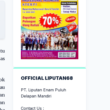
ntu
as
OFFICIAL LIPUTAN68
ok
lau
PT. Liputan Enam Puluh
dan
Delapan Mandiri
kan
Contact Us :