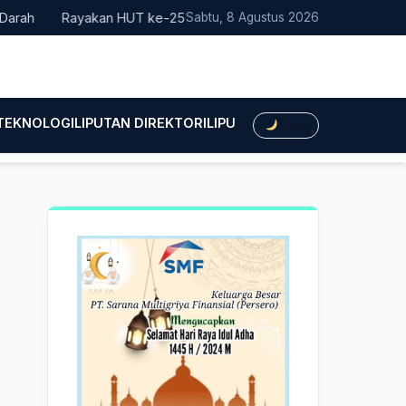
Rayakan HUT ke-25, Partai Demokrat Bali Lakukan Aksi Nyata P
Sabtu, 8 Agustus 2026
 TEKNOLOGI
LIPUTAN DIREKTORI
LIPUTAN HUKUM
LIPUTAN BIS
Dark