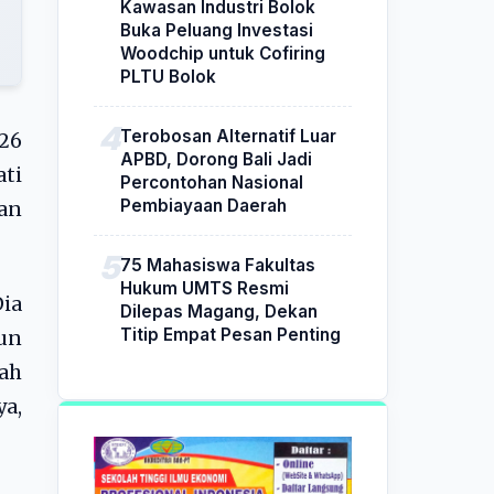
Kawasan Industri Bolok
Buka Peluang Investasi
Woodchip untuk Cofiring
PLTU Bolok
Terobosan Alternatif Luar
 26
APBD, Dorong Bali Jadi
ti
Percontohan Nasional
Pembiayaan Daerah
an
75 Mahasiswa Fakultas
Hukum UMTS Resmi
Dia
Dilepas Magang, Dekan
Titip Empat Pesan Penting
mun
dah
ya,