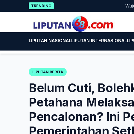
Skip
Wujud Kepe
TRENDING
to
content
LIPUTAN NASIONAL
LIPUTAN INTERNASIONAL
LI
LIPUTAN BERITA
Belum Cuti, Boleh
Petahana Melaksan
Pencalonan? Ini P
Pemerintahan Set