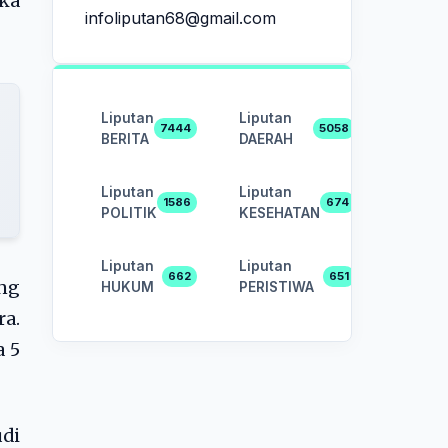
ka
infoliputan68@gmail.com
Liputan
Liputan
7444
5058
BERITA
DAERAH
Liputan
Liputan
1586
674
POLITIK
KESEHATAN
Liputan
Liputan
662
651
ng
HUKUM
PERISTIWA
a.
a 5
di