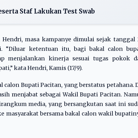
erta Staf Lakukan Test Swab
t Hendri, masa kampanye dimulai sejak tanggal
 “Diluar ketentuan itu, bagi bakal calon bupa
tap menjalankan kinerja sesuai tugas pokok d
ti,” kata Hendri, Kamis (17/9).
kal calon Bupati Pacitan, yang berstatus petahana. 
asih menjabat sebagai Wakil Bupati Pacitan. Na
irangkum media, yang bersangkutan saat ini su
ke masyarakat bersama bakal calon wakil bupatin