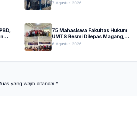
Nyata Pelestarian Lingkungan
7 Agustus 2026
APBD,
75 Mahasiswa Fakultas Hukum
an
UMTS Resmi Dilepas Magang,
h
Dekan Titip Empat Pesan
6 Agustus 2026
Penting
uas yang wajib ditandai
*