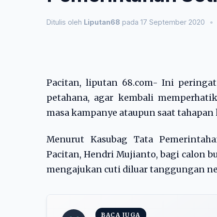
Ditulis oleh
Liputan68
pada 17 September 2020
•
Pacitan, liputan 68.com- Ini peringa
petahana, agar kembali memperhatika
masa kampanye ataupun saat tahapan 
Menurut Kasubag Tata Pemerintaha
Pacitan, Hendri Mujianto, bagi calon b
mengajukan cuti diluar tanggungan n
BACA JUGA