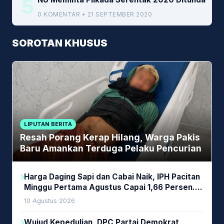
5
0 KOMENTAR • 21 SEPTEMBER 2020
SOROTAN KHUSUS
LIPUTAN BERITA
Resah Porang Kerap Hilang, Warga Pakis
Baru Amankan Terduga Pelaku Pencurian
Harga Daging Sapi dan Cabai Naik, IPH Pacitan
Minggu Pertama Agustus Capai 1,66 Persen.
Ini Penjelasan Kabag Ayub
10 Agustus 2026
Wujud Kepedulian, DPC Partai Demokrat