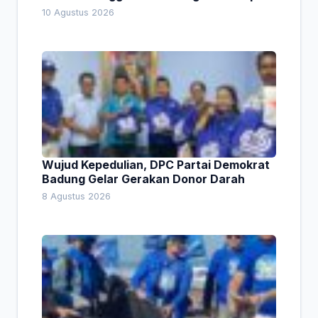
1,66 Persen. Ini Penjelasan Kabag Ayub
10 Agustus 2026
Wujud Kepedulian, DPC Partai Demokrat
Badung Gelar Gerakan Donor Darah
8 Agustus 2026