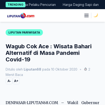
Skip
n Terduga Pelaku Pencurian
Harga Daging Sapi dan Cabai Naik,
TRENDING
to
content
|
LIPUTAN PARIWISATA
Wagub Cok Ace : Wisata Bahari
Alternatif di Masa Pandemi
Covid-19
Ditulis oleh
Liputan68
pada 10 Oktober 2020
•
2
Menit Baca
A-
A+
DENPASAR-LIPUTAN68.COM – Wakil Gubernur