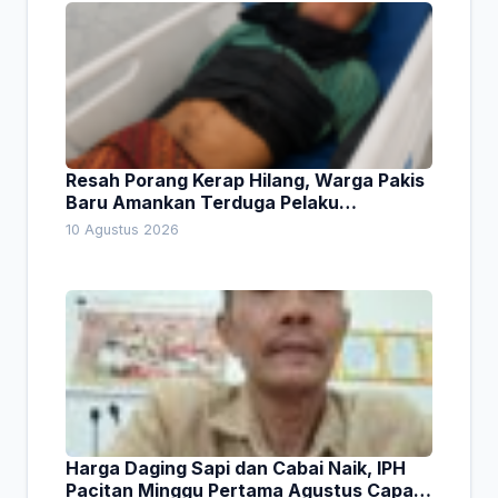
Resah Porang Kerap Hilang, Warga Pakis
Baru Amankan Terduga Pelaku
Pencurian
10 Agustus 2026
Harga Daging Sapi dan Cabai Naik, IPH
Pacitan Minggu Pertama Agustus Capai