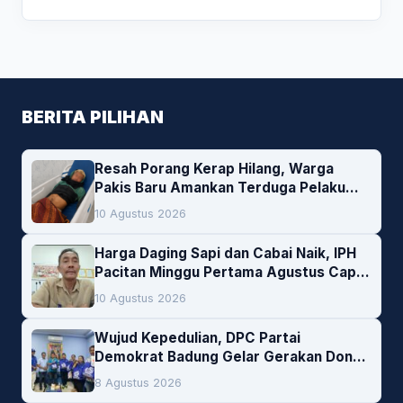
BERITA PILIHAN
Resah Porang Kerap Hilang, Warga
Pakis Baru Amankan Terduga Pelaku
Pencurian
10 Agustus 2026
Harga Daging Sapi dan Cabai Naik, IPH
Pacitan Minggu Pertama Agustus Capai
1,66 Persen. Ini Penjelasan Kabag Ayub
10 Agustus 2026
Wujud Kepedulian, DPC Partai
Demokrat Badung Gelar Gerakan Donor
Darah
8 Agustus 2026