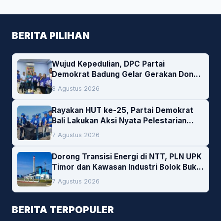
BERITA PILIHAN
Wujud Kepedulian, DPC Partai
Demokrat Badung Gelar Gerakan Donor
Darah
8 Agustus 2026
Rayakan HUT ke-25, Partai Demokrat
Bali Lakukan Aksi Nyata Pelestarian
Lingkungan
7 Agustus 2026
Dorong Transisi Energi di NTT, PLN UPK
Timor dan Kawasan Industri Bolok Buka
Peluang Investasi Woodchip untuk
7 Agustus 2026
Cofiring PLTU Bolok
BERITA TERPOPULER