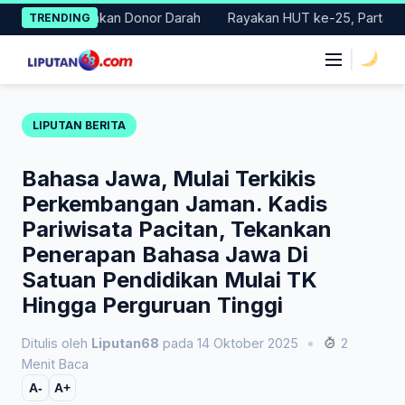
Skip
Gelar Gerakan Donor Darah
Rayakan HUT ke-25, Partai Demokra
TRENDING
to
content
|
LIPUTAN BERITA
Bahasa Jawa, Mulai Terkikis
Perkembangan Jaman. Kadis
Pariwisata Pacitan, Tekankan
Penerapan Bahasa Jawa Di
Satuan Pendidikan Mulai TK
Hingga Perguruan Tinggi
Ditulis oleh
Liputan68
pada 14 Oktober 2025
•
2
Menit Baca
A-
A+