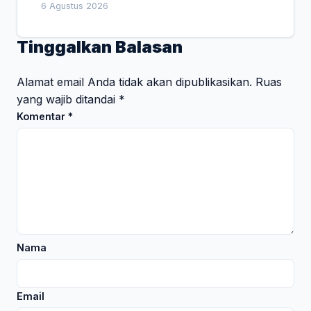
Empat Pesan Penting
6 Agustus 2026
Tinggalkan Balasan
Alamat email Anda tidak akan dipublikasikan.
Ruas
yang wajib ditandai
*
Komentar
*
Nama
Email