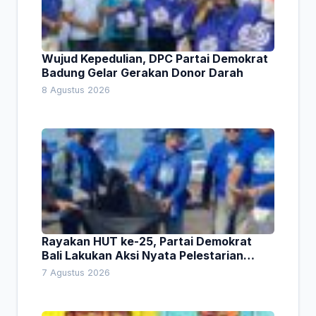
Wujud Kepedulian, DPC Partai Demokrat
Badung Gelar Gerakan Donor Darah
8 Agustus 2026
Rayakan HUT ke-25, Partai Demokrat
Bali Lakukan Aksi Nyata Pelestarian
Lingkungan
7 Agustus 2026