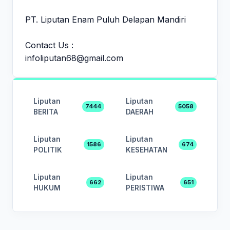
PT. Liputan Enam Puluh Delapan Mandiri
Contact Us :
infoliputan68@gmail.com
Liputan
Liputan
7444
5058
BERITA
DAERAH
Liputan
Liputan
1586
674
POLITIK
KESEHATAN
Liputan
Liputan
662
651
HUKUM
PERISTIWA