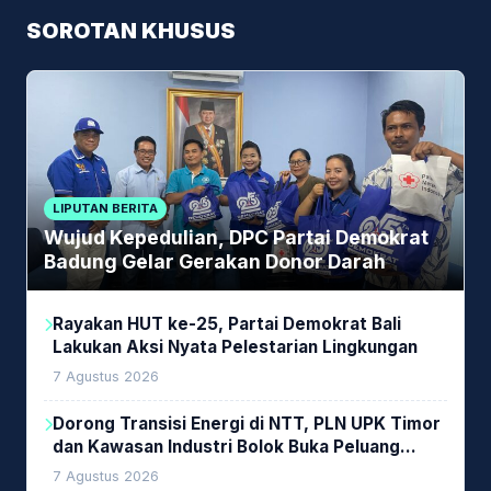
SOROTAN KHUSUS
LIPUTAN BERITA
Wujud Kepedulian, DPC Partai Demokrat
Badung Gelar Gerakan Donor Darah
Rayakan HUT ke-25, Partai Demokrat Bali
Lakukan Aksi Nyata Pelestarian Lingkungan
7 Agustus 2026
Dorong Transisi Energi di NTT, PLN UPK Timor
dan Kawasan Industri Bolok Buka Peluang
Investasi Woodchip untuk Cofiring PLTU Bolok
7 Agustus 2026