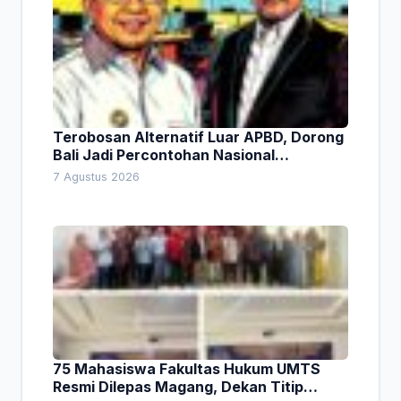
Terobosan Alternatif Luar APBD, Dorong
Bali Jadi Percontohan Nasional
Pembiayaan Daerah
7 Agustus 2026
75 Mahasiswa Fakultas Hukum UMTS
Resmi Dilepas Magang, Dekan Titip