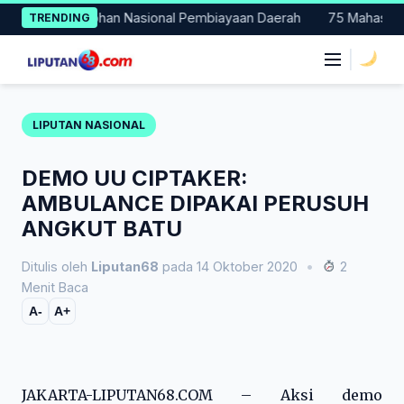
Skip
Jadi Percontohan Nasional Pembiayaan Daerah
75 Mahasiswa Fa
TRENDING
to
content
|
LIPUTAN NASIONAL
DEMO UU CIPTAKER:
AMBULANCE DIPAKAI PERUSUH
ANGKUT BATU
Ditulis oleh
Liputan68
pada 14 Oktober 2020
•
2
Menit Baca
A-
A+
JAKARTA-LIPUTAN68.COM – Aksi demo