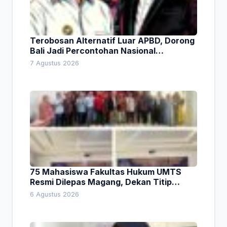
Terobosan Alternatif Luar APBD, Dorong
Bali Jadi Percontohan Nasional
Pembiayaan Daerah
7 Agustus 2026
75 Mahasiswa Fakultas Hukum UMTS
Resmi Dilepas Magang, Dekan Titip
Empat Pesan Penting
6 Agustus 2026