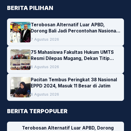
BERITA PILIHAN
Terobosan Alternatif Luar APBD,
Dorong Bali Jadi Percontohan Nasional
Pembiayaan Daerah
7 Agustus 2026
75 Mahasiswa Fakultas Hukum UMTS
Resmi Dilepas Magang, Dekan Titip
Empat Pesan Penting
6 Agustus 2026
Pacitan Tembus Peringkat 38 Nasional
EPPD 2024, Masuk 11 Besar di Jatim
6 Agustus 2026
BERITA TERPOPULER
Terobosan Alternatif Luar APBD, Dorong