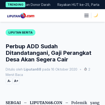
Skip
lar Gerakan Donor Darah
Rayakan HUT ke-25, Partai Demokrat 
TRENDING
to
content
|
LIPUTAN BERITA
Perbup ADD Sudah
Ditandatangani, Gaji Perangkat
Desa Akan Segera Cair
Ditulis oleh
Liputan68
pada 16 Oktober 2020
•
2
Menit Baca
A-
A+
SERGAI – LIPUTAN68.CON –
Polemik yang