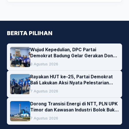
BERITA PILIHAN
Wujud Kepedulian, DPC Partai
Demokrat Badung Gelar Gerakan Donor
Darah
8 Agustus 2026
Rayakan HUT ke-25, Partai Demokrat
Bali Lakukan Aksi Nyata Pelestarian
Lingkungan
7 Agustus 2026
Dorong Transisi Energi di NTT, PLN UPK
Timor dan Kawasan Industri Bolok Buka
Peluang Investasi Woodchip untuk
7 Agustus 2026
Cofiring PLTU Bolok