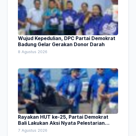
Wujud Kepedulian, DPC Partai Demokrat
Badung Gelar Gerakan Donor Darah
8 Agustus 2026
Rayakan HUT ke-25, Partai Demokrat
Bali Lakukan Aksi Nyata Pelestarian
Lingkungan
7 Agustus 2026