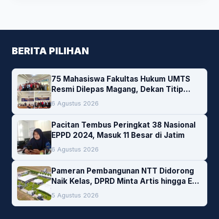
BERITA PILIHAN
75 Mahasiswa Fakultas Hukum UMTS
Resmi Dilepas Magang, Dekan Titip
Empat Pesan Penting
6 Agustus 2026
Pacitan Tembus Peringkat 38 Nasional
EPPD 2024, Masuk 11 Besar di Jatim
6 Agustus 2026
Pameran Pembangunan NTT Didorong
Naik Kelas, DPRD Minta Artis hingga EO
Lokal Jadi Prioritas
5 Agustus 2026