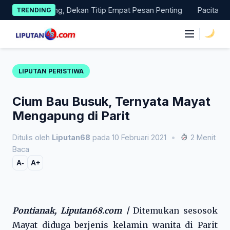
Skip
epas Magang, Dekan Titip Empat Pesan Penting
Pacitan Tembu
TRENDING
to
content
|
LIPUTAN PERISTIWA
Cium Bau Busuk, Ternyata Mayat
Mengapung di Parit
Ditulis oleh
Liputan68
pada 10 Februari 2021
•
2 Menit
Baca
A-
A+
Pontianak, Liputan68.com |
Ditemukan sesosok
Mayat diduga berjenis kelamin wanita di Parit