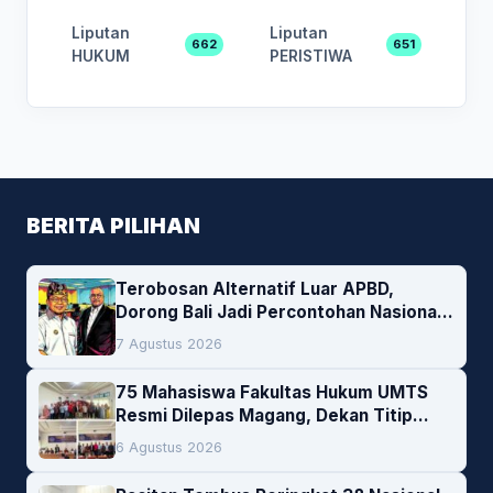
Liputan
Liputan
662
651
HUKUM
PERISTIWA
BERITA PILIHAN
Terobosan Alternatif Luar APBD,
Dorong Bali Jadi Percontohan Nasional
Pembiayaan Daerah
7 Agustus 2026
75 Mahasiswa Fakultas Hukum UMTS
Resmi Dilepas Magang, Dekan Titip
Empat Pesan Penting
6 Agustus 2026