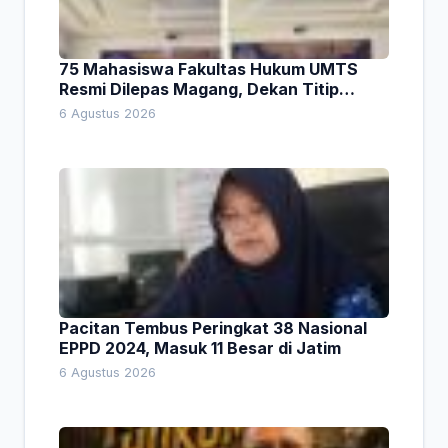
75 Mahasiswa Fakultas Hukum UMTS
Resmi Dilepas Magang, Dekan Titip
Empat Pesan Penting
6 Agustus 2026
Pacitan Tembus Peringkat 38 Nasional
EPPD 2024, Masuk 11 Besar di Jatim
6 Agustus 2026