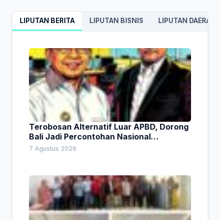
LIPUTAN BERITA
LIPUTAN BISNIS
LIPUTAN DAERAH
Terobosan Alternatif Luar APBD, Dorong
Bali Jadi Percontohan Nasional
Pembiayaan Daerah
7 Agustus 2026