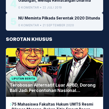
4
Galungan, Menuju Kematangan Dharma
0 KOMENTAR • 22 JULI 2019
5
NU Meminta Pilkada Serentak 2020 Ditunda
0 KOMENTAR • 21 SEPTEMBER 2020
SOROTAN KHUSUS
LIPUTAN BERITA
Terobosan Alternatif Luar APBD, Dorong
Bali Jadi Percontohan Nasional
Pembiayaan Daerah
75 Mahasiswa Fakultas Hukum UMTS Resmi