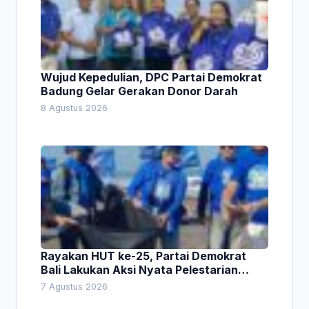
Wujud Kepedulian, DPC Partai Demokrat
Badung Gelar Gerakan Donor Darah
8 Agustus 2026
Rayakan HUT ke-25, Partai Demokrat
Bali Lakukan Aksi Nyata Pelestarian
Lingkungan
7 Agustus 2026