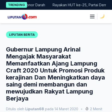
Skip
akan Donor Darah
Rayakan HUT ke-25, Partai Demokrat Bali La
TRENDING
to
content
|
LIPUTAN BERITA
Gubernur Lampung Arinal
Mengajak Masyarakat
Memanfaatkan Ajang Lampung
Craft 2020 Untuk Promosi Produk
kerajinan Dan Meningkatkan daya
saing demi membangun dan
mewujudkan Rakyat Lampung
Berjaya
Ditulis oleh
Liputan68
pada 14 Maret 2020
•
2 Menit