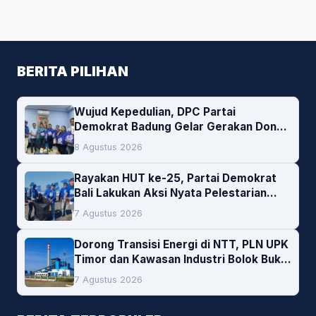
BERITA PILIHAN
Wujud Kepedulian, DPC Partai
Demokrat Badung Gelar Gerakan Donor
Darah
8 Agustus 2026
Rayakan HUT ke-25, Partai Demokrat
Bali Lakukan Aksi Nyata Pelestarian
Lingkungan
7 Agustus 2026
Dorong Transisi Energi di NTT, PLN UPK
Timor dan Kawasan Industri Bolok Buka
Peluang Investasi Woodchip untuk
7 Agustus 2026
Cofiring PLTU Bolok