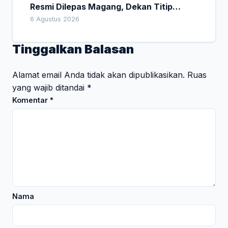
Resmi Dilepas Magang, Dekan Titip
Empat Pesan Penting
6 Agustus 2026
Tinggalkan Balasan
Alamat email Anda tidak akan dipublikasikan.
Ruas
yang wajib ditandai
*
Komentar
*
Nama