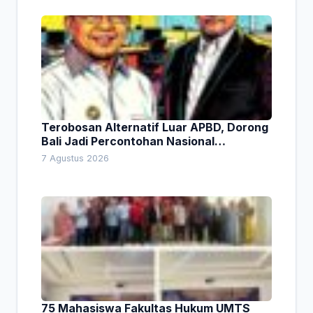
Terobosan Alternatif Luar APBD, Dorong
Bali Jadi Percontohan Nasional
Pembiayaan Daerah
7 Agustus 2026
75 Mahasiswa Fakultas Hukum UMTS