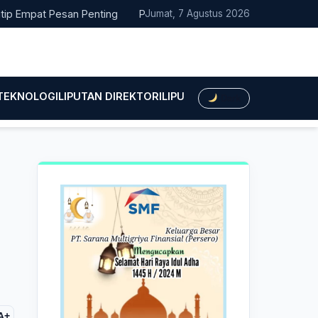
at Pesan Penting
Pacitan Tembus Peringkat 38 Nasional EPPD 
Jumat, 7 Agustus 2026
 TEKNOLOGI
LIPUTAN DIREKTORI
LIPUTAN HUKUM
LIPUTAN BIS
Dark
A+