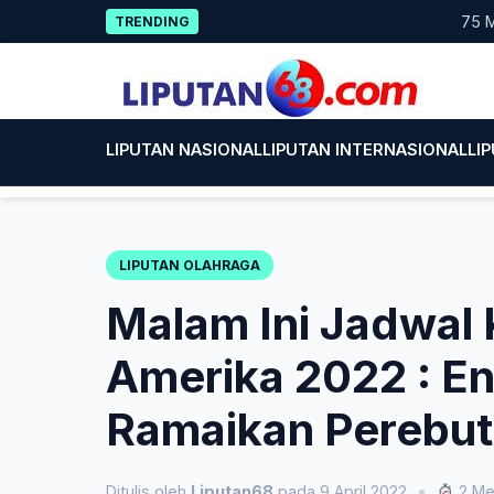
Skip
75 Mahasis
TRENDING
to
content
LIPUTAN NASIONAL
LIPUTAN INTERNASIONAL
LI
LIPUTAN OLAHRAGA
Malam Ini Jadwal 
Amerika 2022 : En
Ramaikan Perebuta
Ditulis oleh
Liputan68
pada 9 April 2022
•
2 Me