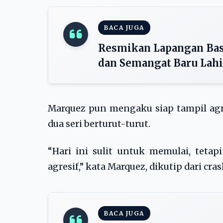
BACA JUGA
Resmikan Lapangan Bask
dan Semangat Baru Lahir
Marquez pun mengaku siap tampil agr
dua seri berturut-turut.
“Hari ini sulit untuk memulai, tet
agresif,” kata Marquez, dikutip dari cras
BACA JUGA