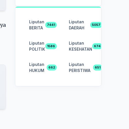
Liputan
Liputan
aya
7441
5057
BERITA
DAERAH
Liputan
Liputan
1586
674
POLITIK
KESEHATAN
Liputan
Liputan
662
651
HUKUM
PERISTIWA