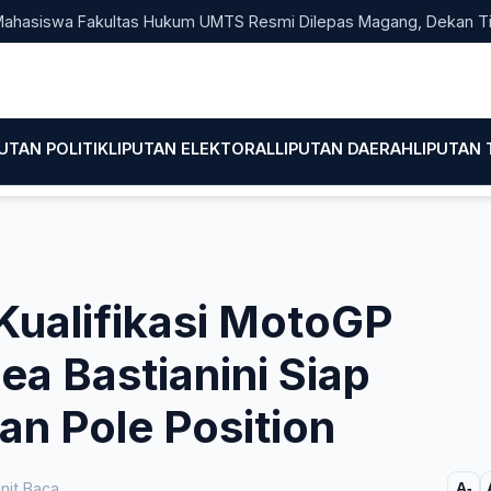
wa Fakultas Hukum UMTS Resmi Dilepas Magang, Dekan Titip Emp
PUTAN POLITIK
LIPUTAN ELEKTORAL
LIPUTAN DAERAH
LIPUTAN
Kualifikasi MotoGP
ea Bastianini Siap
n Pole Position
nit Baca
A-