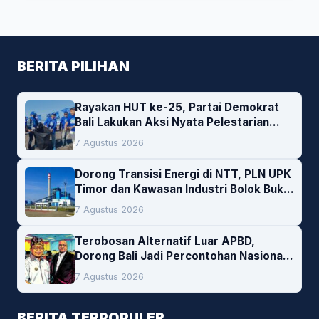
BERITA PILIHAN
Rayakan HUT ke-25, Partai Demokrat
Bali Lakukan Aksi Nyata Pelestarian
Lingkungan
7 Agustus 2026
Dorong Transisi Energi di NTT, PLN UPK
Timor dan Kawasan Industri Bolok Buka
Peluang Investasi Woodchip untuk
7 Agustus 2026
Cofiring PLTU Bolok
Terobosan Alternatif Luar APBD,
Dorong Bali Jadi Percontohan Nasional
Pembiayaan Daerah
7 Agustus 2026
BERITA TERPOPULER