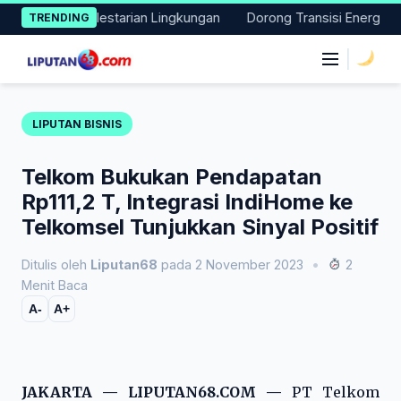
Skip
Nyata Pelestarian Lingkungan
Dorong Transisi Energi di NTT, 
TRENDING
to
content
|
LIPUTAN BISNIS
Telkom Bukukan Pendapatan
Rp111,2 T, Integrasi IndiHome ke
Telkomsel Tunjukkan Sinyal Positif
Ditulis oleh
Liputan68
pada 2 November 2023
•
2
Menit Baca
A-
A+
JAKARTA — LIPUTAN68.COM —
PT Telkom