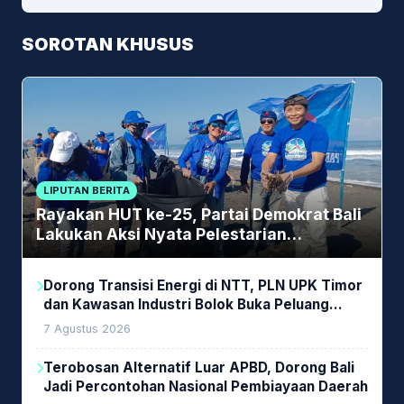
SOROTAN KHUSUS
LIPUTAN BERITA
Rayakan HUT ke-25, Partai Demokrat Bali
Lakukan Aksi Nyata Pelestarian
Lingkungan
Dorong Transisi Energi di NTT, PLN UPK Timor
dan Kawasan Industri Bolok Buka Peluang
Investasi Woodchip untuk Cofiring PLTU Bolok
7 Agustus 2026
Terobosan Alternatif Luar APBD, Dorong Bali
Jadi Percontohan Nasional Pembiayaan Daerah