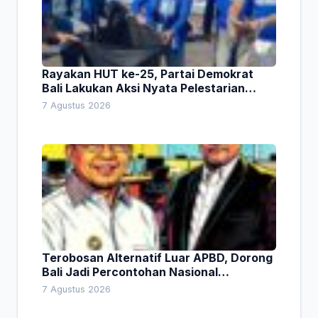
Rayakan HUT ke-25, Partai Demokrat
Bali Lakukan Aksi Nyata Pelestarian
Lingkungan
7 Agustus 2026
Terobosan Alternatif Luar APBD, Dorong
Bali Jadi Percontohan Nasional
Pembiayaan Daerah
7 Agustus 2026