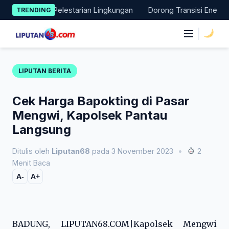
Skip
si Nyata Pelestarian Lingkungan
Dorong Transisi Energi di NT
TRENDING
to
content
|
LIPUTAN BERITA
Cek Harga Bapokting di Pasar
Mengwi, Kapolsek Pantau
Langsung
Ditulis oleh
Liputan68
pada 3 November 2023
•
2
Menit Baca
A-
A+
BADUNG, LIPUTAN68.COM|Kapolsek Mengwi