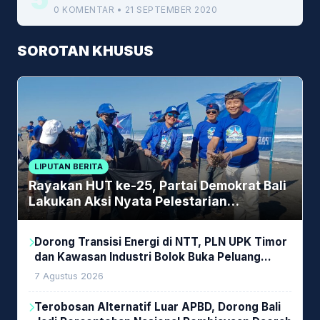
0 KOMENTAR • 21 SEPTEMBER 2020
SOROTAN KHUSUS
LIPUTAN BERITA
Rayakan HUT ke-25, Partai Demokrat Bali
Lakukan Aksi Nyata Pelestarian
Lingkungan
Dorong Transisi Energi di NTT, PLN UPK Timor
dan Kawasan Industri Bolok Buka Peluang
Investasi Woodchip untuk Cofiring PLTU Bolok
7 Agustus 2026
Terobosan Alternatif Luar APBD, Dorong Bali