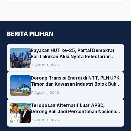
BERITA PILIHAN
Rayakan HUT ke-25, Partai Demokrat
Bali Lakukan Aksi Nyata Pelestarian
Lingkungan
7 Agustus 2026
Dorong Transisi Energi di NTT, PLN UPK
Timor dan Kawasan Industri Bolok Buka
Peluang Investasi Woodchip untuk
7 Agustus 2026
Cofiring PLTU Bolok
Terobosan Alternatif Luar APBD,
Dorong Bali Jadi Percontohan Nasional
Pembiayaan Daerah
7 Agustus 2026