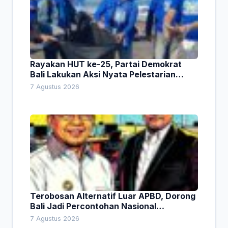
Rayakan HUT ke-25, Partai Demokrat
Bali Lakukan Aksi Nyata Pelestarian
Lingkungan
7 Agustus 2026
Terobosan Alternatif Luar APBD, Dorong
Bali Jadi Percontohan Nasional
Pembiayaan Daerah
7 Agustus 2026