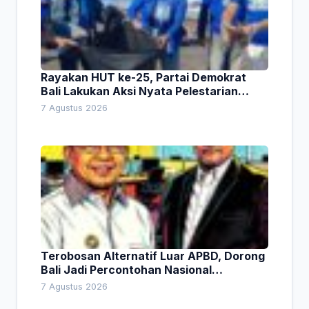
Rayakan HUT ke-25, Partai Demokrat
Bali Lakukan Aksi Nyata Pelestarian
Lingkungan
7 Agustus 2026
Terobosan Alternatif Luar APBD, Dorong
Bali Jadi Percontohan Nasional
Pembiayaan Daerah
7 Agustus 2026