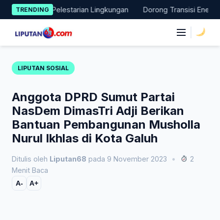
Skip
si Nyata Pelestarian Lingkungan
Dorong Transisi Energi di NT
TRENDING
to
content
|
LIPUTAN SOSIAL
Anggota DPRD Sumut Partai
NasDem DimasTri Adji Berikan
Bantuan Pembangunan Musholla
Nurul Ikhlas di Kota Galuh
Ditulis oleh
Liputan68
pada 9 November 2023
•
2
Menit Baca
A-
A+