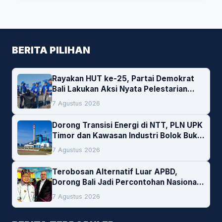
BERITA PILIHAN
Rayakan HUT ke-25, Partai Demokrat
Bali Lakukan Aksi Nyata Pelestarian
Lingkungan
7 Agustus 2026
Dorong Transisi Energi di NTT, PLN UPK
Timor dan Kawasan Industri Bolok Buka
Peluang Investasi Woodchip untuk
7 Agustus 2026
Cofiring PLTU Bolok
Terobosan Alternatif Luar APBD,
Dorong Bali Jadi Percontohan Nasional
Pembiayaan Daerah
7 Agustus 2026