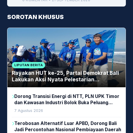
SOROTAN KHUSUS
LIPUTAN BERITA
Rayakan HUT ke-25, Partai Demokrat Bali
Lakukan Aksi Nyata Pelestarian
Lingkungan
Dorong Transisi Energi di NTT, PLN UPK Timor
dan Kawasan Industri Bolok Buka Peluang
Investasi Woodchip untuk Cofiring PLTU Bolok
7 Agustus 2026
Terobosan Alternatif Luar APBD, Dorong Bali
Jadi Percontohan Nasional Pembiayaan Daerah