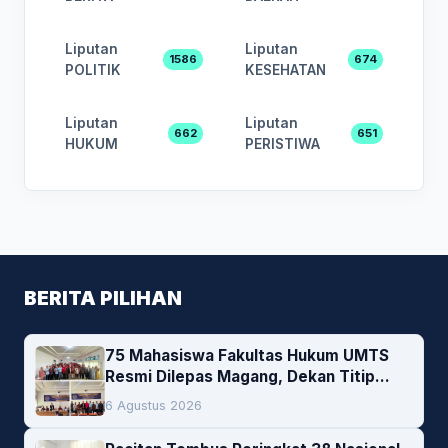
Liputan
Liputan
1586
674
POLITIK
KESEHATAN
Liputan
Liputan
662
651
HUKUM
PERISTIWA
BERITA PILIHAN
75 Mahasiswa Fakultas Hukum UMTS
Resmi Dilepas Magang, Dekan Titip
Empat Pesan Penting
6 Agustus 2026