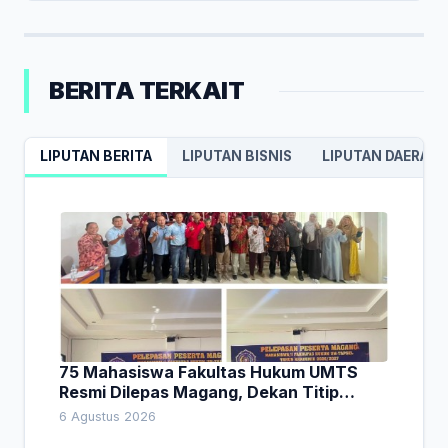
BERITA TERKAIT
LIPUTAN BERITA
LIPUTAN BISNIS
LIPUTAN DAERAH
75 Mahasiswa Fakultas Hukum UMTS
Resmi Dilepas Magang, Dekan Titip
Empat Pesan Penting
6 Agustus 2026