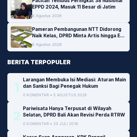
Pacitan Tembus Peringkat 38 Nasional
EPPD 2024, Masuk 11 Besar di Jatim
6 Agustus 2026
Pameran Pembangunan NTT Didorong
Naik Kelas, DPRD Minta Artis hingga EO
Lokal Jadi Prioritas
5 Agustus 2026
BERITA TERPOPULER
Larangan Membuka Isi Mediasi: Aturan Main
1
dan Sanksi Bagi Penegak Hukum
0 KOMENTAR • 5 AGUSTUS 2026
Pariwisata Hanya Terpusat di Wilayah
2
Selatan, DPRD Bali Akan Revisi Perda RTRW
0 KOMENTAR • 23 JULI 2019