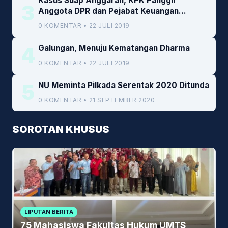
Kasus Suap Anggaran, KPK Panggil
3
Anggota DPR dan Pejabat Keuangan
Kemenkeu
0 KOMENTAR • 22 JULI 2019
4
Galungan, Menuju Kematangan Dharma
0 KOMENTAR • 22 JULI 2019
5
NU Meminta Pilkada Serentak 2020 Ditunda
0 KOMENTAR • 21 SEPTEMBER 2020
SOROTAN KHUSUS
LIPUTAN BERITA
75 Mahasiswa Fakultas Hukum UMTS