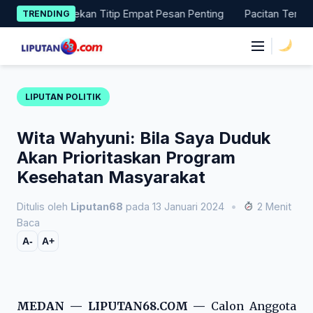
Skip
ng, Dekan Titip Empat Pesan Penting
Pacitan Tembus Peringk
TRENDING
to
content
|
LIPUTAN POLITIK
Wita Wahyuni: Bila Saya Duduk
Akan Prioritaskan Program
Kesehatan Masyarakat
Ditulis oleh
Liputan68
pada 13 Januari 2024
•
2 Menit
Baca
A-
A+
MEDAN — LIPUTAN68.COM —
Calon Anggota