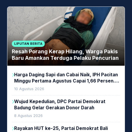
LIPUTAN BERITA
Resah Porang Kerap Hilang, Warga Pakis
Baru Amankan Terduga Pelaku Pencurian
Harga Daging Sapi dan Cabai Naik, IPH Pacitan
Minggu Pertama Agustus Capai 1,66 Persen.
Ini Penjelasan Kabag Ayub
10 Agustus 2026
Wujud Kepedulian, DPC Partai Demokrat
Badung Gelar Gerakan Donor Darah
8 Agustus 2026
Rayakan HUT ke-25, Partai Demokrat Bali