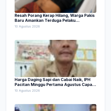
Resah Porang Kerap Hilang, Warga Pakis
Baru Amankan Terduga Pelaku
Pencurian
10 Agustus 2026
Harga Daging Sapi dan Cabai Naik, IPH
Pacitan Minggu Pertama Agustus Capai
1,66 Persen. Ini Penjelasan Kabag Ayub
10 Agustus 2026