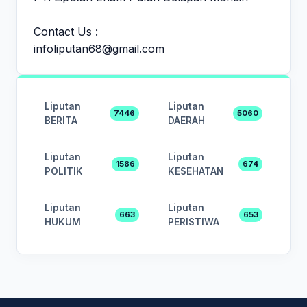
Contact Us :
infoliputan68@gmail.com
Liputan
Liputan
7446
5060
BERITA
DAERAH
Liputan
Liputan
1586
674
POLITIK
KESEHATAN
Liputan
Liputan
663
653
HUKUM
PERISTIWA