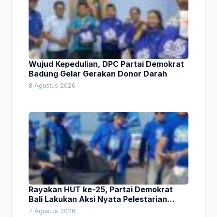
Wujud Kepedulian, DPC Partai Demokrat
Badung Gelar Gerakan Donor Darah
8 Agustus 2026
Rayakan HUT ke-25, Partai Demokrat
Bali Lakukan Aksi Nyata Pelestarian
Lingkungan
7 Agustus 2026