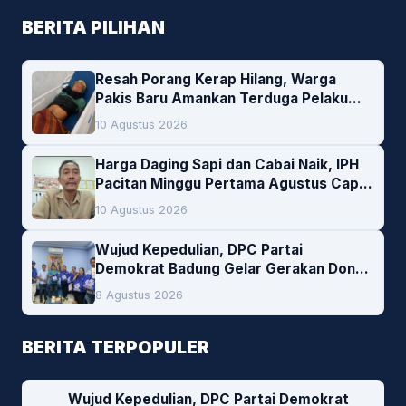
BERITA PILIHAN
Resah Porang Kerap Hilang, Warga
Pakis Baru Amankan Terduga Pelaku
Pencurian
10 Agustus 2026
Harga Daging Sapi dan Cabai Naik, IPH
Pacitan Minggu Pertama Agustus Capai
1,66 Persen. Ini Penjelasan Kabag Ayub
10 Agustus 2026
Wujud Kepedulian, DPC Partai
Demokrat Badung Gelar Gerakan Donor
Darah
8 Agustus 2026
BERITA TERPOPULER
Wujud Kepedulian, DPC Partai Demokrat