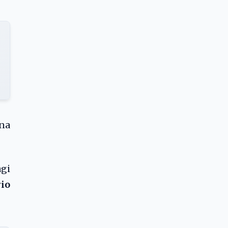
na
agi
io