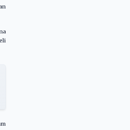
an
ena
eli
am