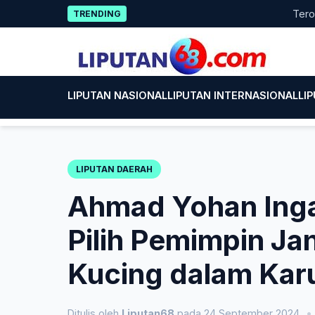
Skip
Terobosan Alter
TRENDING
to
content
LIPUTAN NASIONAL
LIPUTAN INTERNASIONAL
LI
LIPUTAN DAERAH
Ahmad Yohan Ing
Pilih Pemimpin Ja
Kucing dalam Kar
Ditulis oleh
Liputan68
pada 24 September 2024
•