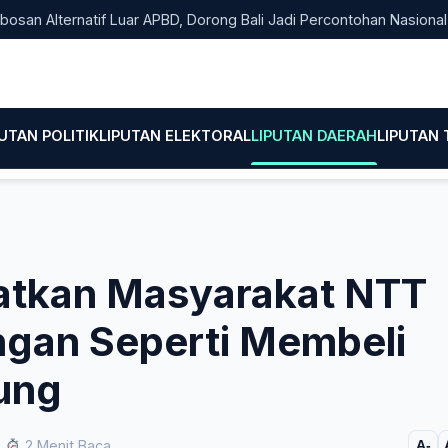
natif Luar APBD, Dorong Bali Jadi Percontohan Nasional Pembiaya
PUTAN POLITIK
LIPUTAN ELEKTORAL
LIPUTAN DAERAH
LIPUTAN
atkan Masyarakat NTT
ngan Seperti Membeli
ung
2 Menit Baca
A-