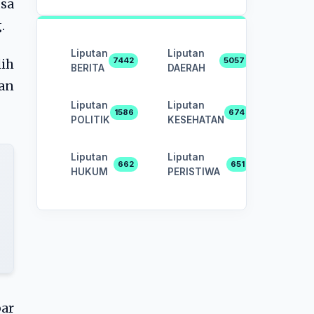
sa
.
Liputan
Liputan
7442
5057
lih
BERITA
DAERAH
an
Liputan
Liputan
1586
674
POLITIK
KESEHATAN
Liputan
Liputan
662
651
HUKUM
PERISTIWA
bar