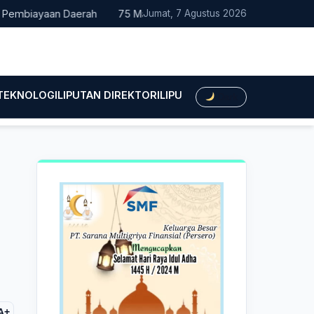
an Daerah
75 Mahasiswa Fakultas Hukum UMTS Resmi Dilepas 
Jumat, 7 Agustus 2026
 TEKNOLOGI
LIPUTAN DIREKTORI
LIPUTAN HUKUM
LIPUTAN BIS
Dark
A+