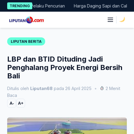
Skip
duga Pelaku Pencurian
Harga Daging Sapi dan Cabai Naik, IPH 
TRENDING
to
content
|
LIPUTAN BERITA
LBP dan BTID Dituding Jadi
Penghalang Proyek Energi Bersih
Bali
Ditulis oleh
Liputan68
pada 26 April 2025
•
2 Menit
Baca
A-
A+