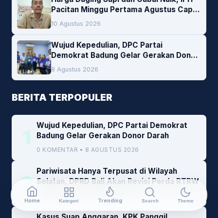
Pacitan Minggu Pertama Agustus Capai
1,66 Persen. Ini Penjelasan Kabag Ayub
10 Agustus 2026
Wujud Kepedulian, DPC Partai
Demokrat Badung Gelar Gerakan Donor
Darah
8 Agustus 2026
BERITA TERPOPULER
Wujud Kepedulian, DPC Partai Demokrat
1
Badung Gelar Gerakan Donor Darah
0 KOMENTAR • 8 AGUSTUS 2026
Pariwisata Hanya Terpusat di Wilayah
2
Selatan, DPRD Bali Akan Revisi Perda RTRW
0 KOMENTAR • 23 JULI 2019
Home
Trending
Kategori
Search
Theme
Kasus Suap Anggaran, KPK Panggil