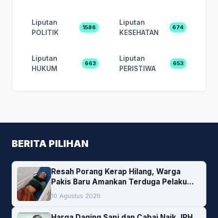
Liputan
Liputan
1586
674
POLITIK
KESEHATAN
Liputan
Liputan
663
653
HUKUM
PERISTIWA
BERITA PILIHAN
Resah Porang Kerap Hilang, Warga
Pakis Baru Amankan Terduga Pelaku
Pencurian
10 Agustus 2026
Harga Daging Sapi dan Cabai Naik, IPH