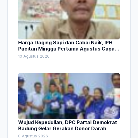
Harga Daging Sapi dan Cabai Naik, IPH
Pacitan Minggu Pertama Agustus Capai
1,66 Persen. Ini Penjelasan Kabag Ayub
10 Agustus 2026
Wujud Kepedulian, DPC Partai Demokrat
Badung Gelar Gerakan Donor Darah
8 Agustus 2026