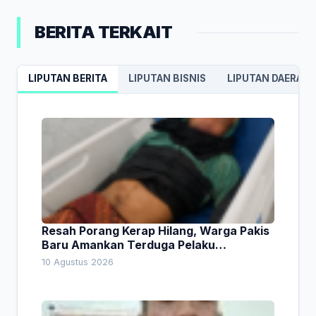
BERITA TERKAIT
LIPUTAN BERITA
LIPUTAN BISNIS
LIPUTAN DAERAH
Resah Porang Kerap Hilang, Warga Pakis
Baru Amankan Terduga Pelaku
Pencurian
10 Agustus 2026