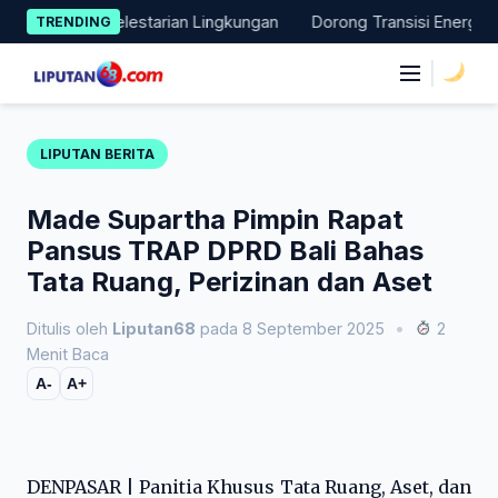
Skip
ata Pelestarian Lingkungan
Dorong Transisi Energi di NTT, PL
TRENDING
to
content
|
LIPUTAN BERITA
Made Supartha Pimpin Rapat
Pansus TRAP DPRD Bali Bahas
Tata Ruang, Perizinan dan Aset
Ditulis oleh
Liputan68
pada 8 September 2025
•
2
Menit Baca
A-
A+
DENPASAR | Panitia Khusus Tata Ruang, Aset, dan