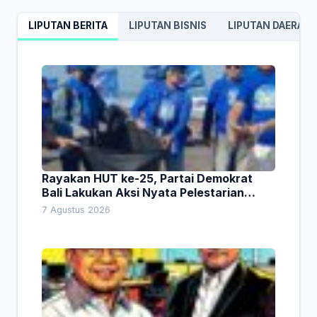
LIPUTAN BERITA
LIPUTAN BISNIS
LIPUTAN DAERAH
Rayakan HUT ke-25, Partai Demokrat
Bali Lakukan Aksi Nyata Pelestarian
Lingkungan
7 Agustus 2026