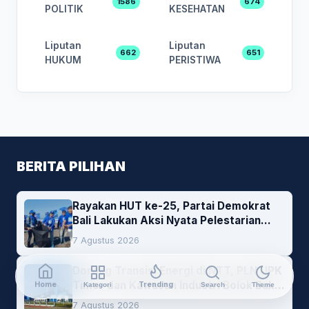
1586
674
POLITIK
KESEHATAN
Liputan
Liputan
662
651
HUKUM
PERISTIWA
BERITA PILIHAN
Rayakan HUT ke-25, Partai Demokrat
Bali Lakukan Aksi Nyata Pelestarian
Lingkungan
7 Agustus 2026
Dorong Transisi Energi di NTT, PLN UPK
Timor dan Kawasan Industri Bolok Buka
Home
Trending
Kategori
Search
Theme
Peluang Investasi Woodchip untuk
7 Agustus 2026