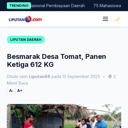
Skip
ntohan Nasional Pembiayaan Daerah
75 Mahasiswa Fakultas Hu
TRENDING
to
content
|
LIPUTAN DAERAH
Besmarak Desa Tomat, Panen
Ketiga 612 KG
Ditulis oleh
Liputan68
pada 13 September 2025
•
2
Menit Baca
A-
A+