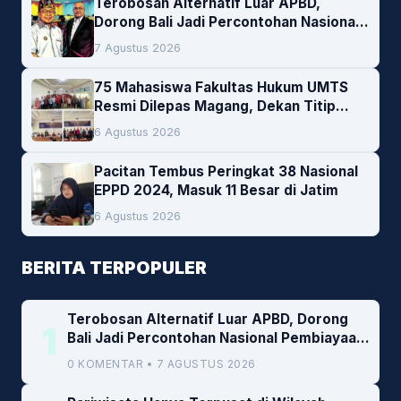
Terobosan Alternatif Luar APBD,
Dorong Bali Jadi Percontohan Nasional
Pembiayaan Daerah
7 Agustus 2026
75 Mahasiswa Fakultas Hukum UMTS
Resmi Dilepas Magang, Dekan Titip
Empat Pesan Penting
6 Agustus 2026
Pacitan Tembus Peringkat 38 Nasional
EPPD 2024, Masuk 11 Besar di Jatim
6 Agustus 2026
BERITA TERPOPULER
Terobosan Alternatif Luar APBD, Dorong
1
Bali Jadi Percontohan Nasional Pembiayaan
Daerah
0 KOMENTAR • 7 AGUSTUS 2026