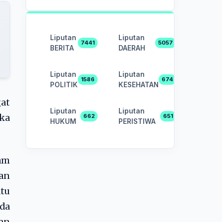
Liputan
Liputan
7441
5057
BERITA
DAERAH
Liputan
Liputan
1586
674
POLITIK
KESEHATAN
at
Liputan
Liputan
ka
662
651
HUKUM
PERISTIWA
ham
kan
tu
ada