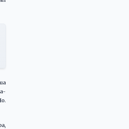
an
ua
a-
Ho.
pa,