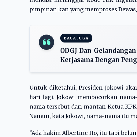
indikasi melanggar kode etik ingatk
pimpinan kan yang memproses Dewas,”
BACA JUGA
ODGJ Dan Gelandangan M
Kerjasama Dengan Pengel
Untuk diketahui, Presiden Jokowi ak
hari lagi. Jokowi membocorkan nam
nama tersebut dari mantan Ketua KPK
Namun, kata Jokowi, nama-nama itu ma
“Ada hakim Albertine Ho, itu tapi belum