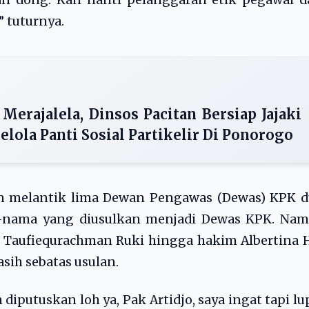
an dong. Kan nanti pelanggaran etik pegawai d
 tuturnya.
erajalela, Dinsos Pacitan Bersiap Jajaki
ola Panti Sosial Partikelir Di Ponorogo
an melantik lima Dewan Pengawas (Dewas) KPK d
a-nama yang diusulkan menjadi Dewas KPK. Nam
 Taufiequrachman Ruki hingga hakim Albertina 
sih sebatas usulan.
 diputuskan loh ya, Pak Artidjo, saya ingat tapi lu