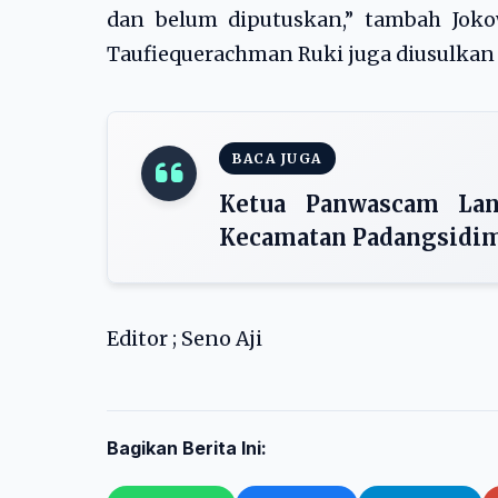
dan belum diputuskan,” tambah Jok
Taufiequerachman Ruki juga diusulkan
BACA JUGA
Ketua Panwascam La
Kecamatan Padangsidi
Editor ; Seno Aji
Bagikan Berita Ini: