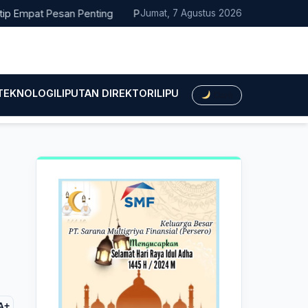
at Pesan Penting
Pacitan Tembus Peringkat 38 Nasional EPPD 
Jumat, 7 Agustus 2026
 TEKNOLOGI
LIPUTAN DIREKTORI
LIPUTAN HUKUM
LIPUTAN BIS
Dark
A+