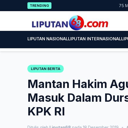
Skip
75 Mahasis
TRENDING
to
content
LIPUTAN NASIONAL
LIPUTAN INTERNASIONAL
LI
LIPUTAN BERITA
Mantan Hakim Agu
Masuk Dalam Dur
KPK RI
Ditulis oleh
Liputan68
pada 18 Desember 2019
•