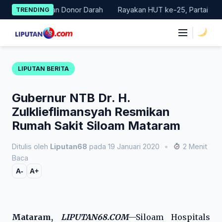
Skip
r Gerakan Donor Darah
Rayakan HUT ke-25, Partai Demokrat Ba
TRENDING
to
content
|
LIPUTAN BERITA
Gubernur NTB Dr. H.
Zulklieflimansyah Resmikan
Rumah Sakit Siloam Mataram
Ditulis oleh
Liputan68
pada 19 Januari 2020
•
2 Menit
Baca
A-
A+
Mataram,
LIPUTAN68.COM
—Siloam Hospitals