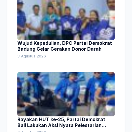
Wujud Kepedulian, DPC Partai Demokrat
Badung Gelar Gerakan Donor Darah
8 Agustus 2026
Rayakan HUT ke-25, Partai Demokrat
Bali Lakukan Aksi Nyata Pelestarian
Lingkungan