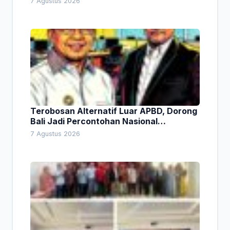
7 Agustus 2026
Terobosan Alternatif Luar APBD, Dorong
Bali Jadi Percontohan Nasional
Pembiayaan Daerah
7 Agustus 2026