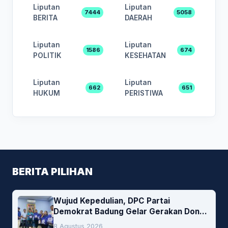
Liputan
Liputan
7444
5058
BERITA
DAERAH
Liputan
Liputan
1586
674
POLITIK
KESEHATAN
Liputan
Liputan
662
651
HUKUM
PERISTIWA
BERITA PILIHAN
Wujud Kepedulian, DPC Partai
Demokrat Badung Gelar Gerakan Donor
Darah
8 Agustus 2026