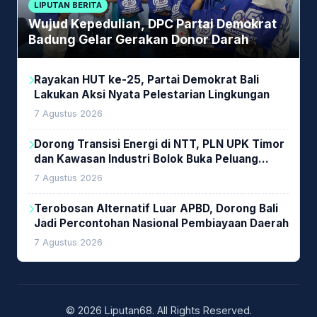
LIPUTAN BERITA
Wujud Kepedulian, DPC Partai Demokrat
Badung Gelar Gerakan Donor Darah
Rayakan HUT ke-25, Partai Demokrat Bali
Lakukan Aksi Nyata Pelestarian Lingkungan
7 Agustus 2026
Dorong Transisi Energi di NTT, PLN UPK Timor
dan Kawasan Industri Bolok Buka Peluang
Investasi Woodchip untuk Cofiring PLTU Bolok
7 Agustus 2026
Terobosan Alternatif Luar APBD, Dorong Bali
Jadi Percontohan Nasional Pembiayaan Daerah
7 Agustus 2026
© 2026 Liputan68. All Rights Reserved.