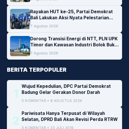
Rayakan HUT ke-25, Partai Demokrat
Bali Lakukan Aksi Nyata Pelestarian
Lingkungan
7 Agustus 2026
Dorong Transisi Energi di NTT, PLN UPK
Timor dan Kawasan Industri Bolok Buka
Peluang Investasi Woodchip untuk
7 Agustus 2026
Cofiring PLTU Bolok
BERITA TERPOPULER
Wujud Kepedulian, DPC Partai Demokrat
1
Badung Gelar Gerakan Donor Darah
0 KOMENTAR • 8 AGUSTUS 2026
Pariwisata Hanya Terpusat di Wilayah
2
Selatan, DPRD Bali Akan Revisi Perda RTRW
0 KOMENTAR • 23 JULI 2019