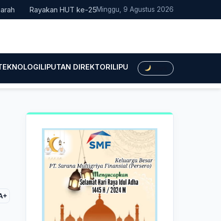
Rayakan HUT ke-25, Partai Demokrat Bali Lakukan Aksi Nyata Pe
Minggu, 9 Agustus 2026
 TEKNOLOGI
LIPUTAN DIREKTORI
LIPUTAN HUKUM
LIPUTAN BIS
Dark
A+