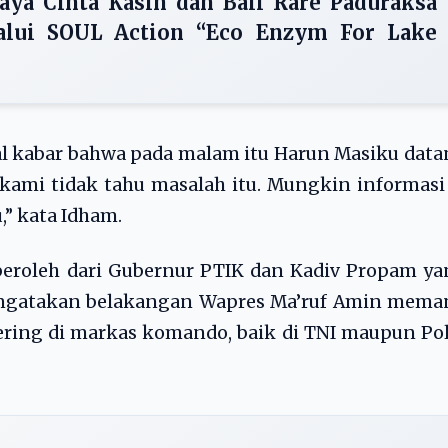
aya Cinta Kasih dan Bali Rare Paduraksa
lui SOUL Action “Eco Enzym For Lake
 kabar bahwa pada malam itu Harun Masiku data
, kami tidak tahu masalah itu. Mungkin informasi
,” kata Idham.
peroleh dari Gubernur PTIK dan Kadiv Propam y
mengatakan belakangan Wapres Ma’ruf Amin mema
sering di markas komando, baik di TNI maupun Pol