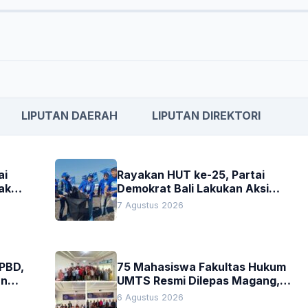
LIPUTAN DAERAH
LIPUTAN DIREKTORI
ai
Rayakan HUT ke-25, Partai
akan
Demokrat Bali Lakukan Aksi
Nyata Pelestarian Lingkungan
7 Agustus 2026
APBD,
75 Mahasiswa Fakultas Hukum
an
UMTS Resmi Dilepas Magang,
h
Dekan Titip Empat Pesan
6 Agustus 2026
Penting