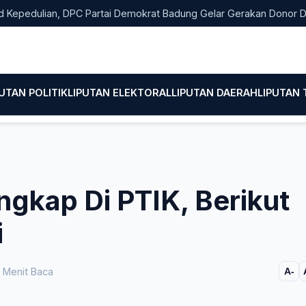
ulian, DPC Partai Demokrat Badung Gelar Gerakan Donor Darah
PUTAN POLITIK
LIPUTAN ELEKTORAL
LIPUTAN DAERAH
LIPUTAN
ngkap Di PTIK, Berikut
i
 Menit Baca
A-