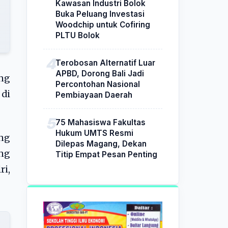
Kawasan Industri Bolok
Buka Peluang Investasi
Woodchip untuk Cofiring
PLTU Bolok
Terobosan Alternatif Luar
APBD, Dorong Bali Jadi
ng
Percontohan Nasional
 di
Pembiayaan Daerah
75 Mahasiswa Fakultas
Hukum UMTS Resmi
ang
Dilepas Magang, Dekan
ng
Titip Empat Pesan Penting
ri,