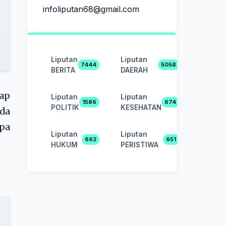
infoliputan68@gmail.com
Liputan
Liputan
7444
5058
BERITA
DAERAH
ap
Liputan
Liputan
1586
674
POLITIK
KESEHATAN
ada
pa
Liputan
Liputan
662
651
HUKUM
PERISTIWA