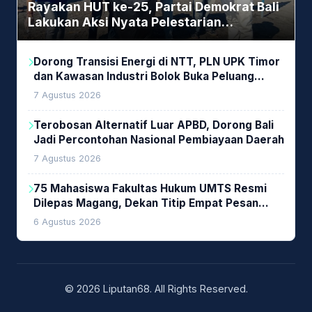
Rayakan HUT ke-25, Partai Demokrat Bali
Lakukan Aksi Nyata Pelestarian
Lingkungan
Dorong Transisi Energi di NTT, PLN UPK Timor
dan Kawasan Industri Bolok Buka Peluang
Investasi Woodchip untuk Cofiring PLTU Bolok
7 Agustus 2026
Terobosan Alternatif Luar APBD, Dorong Bali
Jadi Percontohan Nasional Pembiayaan Daerah
7 Agustus 2026
75 Mahasiswa Fakultas Hukum UMTS Resmi
Dilepas Magang, Dekan Titip Empat Pesan
Penting
6 Agustus 2026
© 2026 Liputan68. All Rights Reserved.