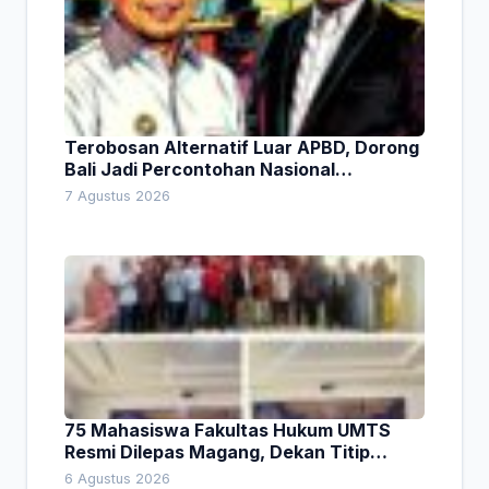
Terobosan Alternatif Luar APBD, Dorong
Bali Jadi Percontohan Nasional
Pembiayaan Daerah
7 Agustus 2026
75 Mahasiswa Fakultas Hukum UMTS
Resmi Dilepas Magang, Dekan Titip
Empat Pesan Penting
6 Agustus 2026