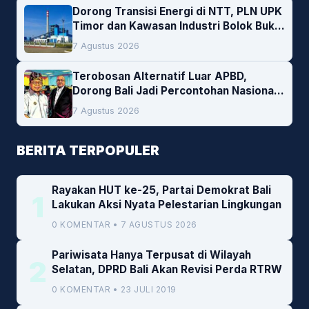
Dorong Transisi Energi di NTT, PLN UPK
Timor dan Kawasan Industri Bolok Buka
Peluang Investasi Woodchip untuk
7 Agustus 2026
Cofiring PLTU Bolok
Terobosan Alternatif Luar APBD,
Dorong Bali Jadi Percontohan Nasional
Pembiayaan Daerah
7 Agustus 2026
BERITA TERPOPULER
Rayakan HUT ke-25, Partai Demokrat Bali
1
Lakukan Aksi Nyata Pelestarian Lingkungan
0 KOMENTAR • 7 AGUSTUS 2026
Pariwisata Hanya Terpusat di Wilayah
2
Selatan, DPRD Bali Akan Revisi Perda RTRW
0 KOMENTAR • 23 JULI 2019