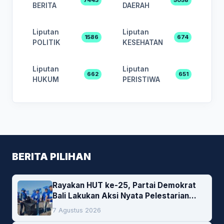
7443
5058
BERITA
DAERAH
Liputan
Liputan
1586
674
POLITIK
KESEHATAN
Liputan
Liputan
662
651
HUKUM
PERISTIWA
BERITA PILIHAN
Rayakan HUT ke-25, Partai Demokrat
Bali Lakukan Aksi Nyata Pelestarian
Lingkungan
7 Agustus 2026