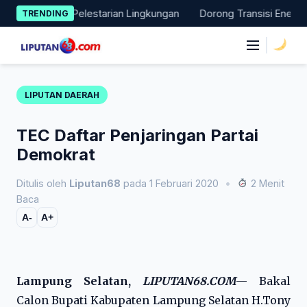
Skip
 Nyata Pelestarian Lingkungan
Dorong Transisi Energi di NTT,
TRENDING
to
content
|
LIPUTAN DAERAH
TEC Daftar Penjaringan Partai
Demokrat
Ditulis oleh
Liputan68
pada 1 Februari 2020
•
2 Menit
Baca
A-
A+
Lampung Selatan,
LIPUTAN68.COM
— Bakal
Calon Bupati Kabupaten Lampung Selatan H.Tony