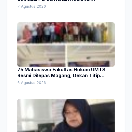
Pembiayaan Daerah
7 Agustus 2026
75 Mahasiswa Fakultas Hukum UMTS
Resmi Dilepas Magang, Dekan Titip
Empat Pesan Penting
6 Agustus 2026