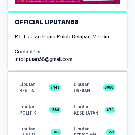
OFFICIAL LIPUTAN68
PT. Liputan Enam Puluh Delapan Mandiri
Contact Us :
infoliputan68@gmail.com
Liputan
Liputan
7443
5058
BERITA
DAERAH
Liputan
Liputan
1586
674
POLITIK
KESEHATAN
Liputan
Liputan
662
651