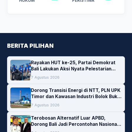
HUKUM
PERISTIWA
BERITA PILIHAN
Rayakan HUT ke-25, Partai Demokrat
Bali Lakukan Aksi Nyata Pelestarian
Lingkungan
7 Agustus 2026
Dorong Transisi Energi di NTT, PLN UPK
Timor dan Kawasan Industri Bolok Buka
Peluang Investasi Woodchip untuk
7 Agustus 2026
Cofiring PLTU Bolok
Terobosan Alternatif Luar APBD,
Dorong Bali Jadi Percontohan Nasional
Pembiayaan Daerah