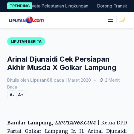
Skip
n Aksi Nyata Pelestarian Lingkungan
Dorong Transisi Energi d
TRENDING
to
content
|
LIPUTAN BERITA
Arinal Djunaidi Cek Persiapan
Akhir Musda X Golkar Lampung
Ditulis oleh
Liputan68
pada 1 Maret 2020
•
2 Menit
Baca
A-
A+
Bandar Lampung,
LIPUTAN68.COM
|
Ketua DPD
Partai Golkar Lampung Ir. H. Arinal Djunaidi