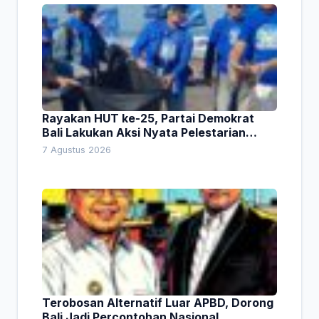
Rayakan HUT ke-25, Partai Demokrat
Bali Lakukan Aksi Nyata Pelestarian
Lingkungan
7 Agustus 2026
Terobosan Alternatif Luar APBD, Dorong
Bali Jadi Percontohan Nasional