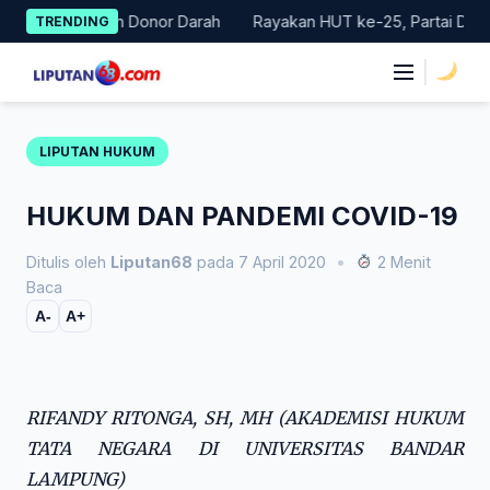
Skip
r Gerakan Donor Darah
Rayakan HUT ke-25, Partai Demokrat Ba
TRENDING
to
content
|
LIPUTAN HUKUM
HUKUM DAN PANDEMI COVID-19
Ditulis oleh
Liputan68
pada 7 April 2020
•
2 Menit
Baca
A-
A+
RIFANDY RITONGA, SH, MH (AKADEMISI HUKUM
TATA NEGARA DI UNIVERSITAS BANDAR
LAMPUNG)