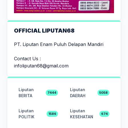
OFFICIAL LIPUTAN68
PT. Liputan Enam Puluh Delapan Mandiri
Contact Us :
infoliputan68@gmail.com
Liputan
Liputan
7444
5058
BERITA
DAERAH
Liputan
Liputan
1586
674
POLITIK
KESEHATAN