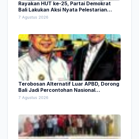
Rayakan HUT ke-25, Partai Demokrat
Bali Lakukan Aksi Nyata Pelestarian
Lingkungan
7 Agustus 2026
Terobosan Alternatif Luar APBD, Dorong
Bali Jadi Percontohan Nasional
Pembiayaan Daerah
7 Agustus 2026