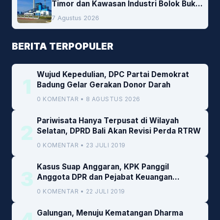
Timor dan Kawasan Industri Bolok Buka
Peluang Investasi Woodchip untuk
7 Agustus 2026
Cofiring PLTU Bolok
BERITA TERPOPULER
Wujud Kepedulian, DPC Partai Demokrat
1
Badung Gelar Gerakan Donor Darah
0 KOMENTAR • 8 AGUSTUS 2026
Pariwisata Hanya Terpusat di Wilayah
2
Selatan, DPRD Bali Akan Revisi Perda RTRW
0 KOMENTAR • 23 JULI 2019
Kasus Suap Anggaran, KPK Panggil
3
Anggota DPR dan Pejabat Keuangan
Kemenkeu
0 KOMENTAR • 22 JULI 2019
4
Galungan, Menuju Kematangan Dharma