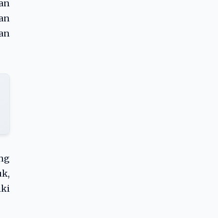
an
kan
an
ang
uk,
ki