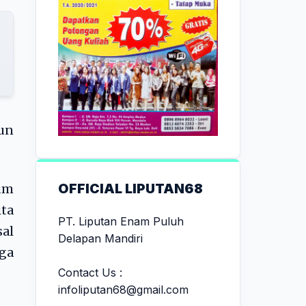
pun
OFFICIAL LIPUTAN68
um
ita
PT. Liputan Enam Puluh
sal
Delapan Mandiri
gga
Contact Us :
infoliputan68@gmail.com