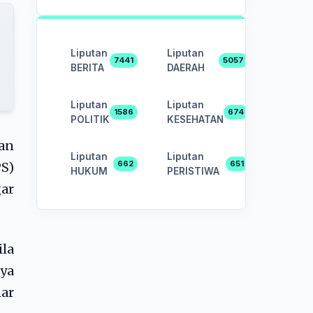
Liputan
Liputan
7441
5057
BERITA
DAERAH
Liputan
Liputan
1586
674
POLITIK
KESEHATAN
an
Liputan
Liputan
662
651
S)
HUKUM
PERISTIWA
gar
ila
ya
ar