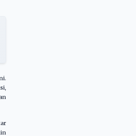
i.
si,
an
tar
ain