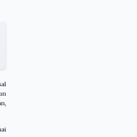
sal
pun
n,
ai