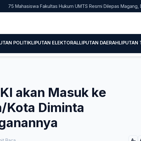
 Mahasiswa Fakultas Hukum UMTS Resmi Dilepas Magang, Dekan T
PUTAN POLITIK
LIPUTAN ELEKTORAL
LIPUTAN DAERAH
LIPUTAN
KI akan Masuk ke
/Kota Diminta
nganannya
it Baca
A-