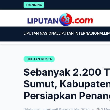
Skip
75
TRENDING
to
content
LIPUTAN NASIONAL
LIPUTAN INTERNASIONAL
LI
LIPUTAN BERITA
Sebanyak 2.200 T
Sumut, Kabupaten
Persiapkan Pena
Ditulis oleh
Liputan68
pada 5 Mei 2020
•
2 Men