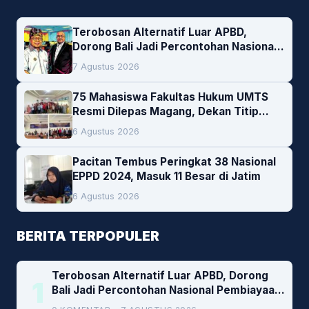
Terobosan Alternatif Luar APBD,
Dorong Bali Jadi Percontohan Nasional
Pembiayaan Daerah
7 Agustus 2026
75 Mahasiswa Fakultas Hukum UMTS
Resmi Dilepas Magang, Dekan Titip
Empat Pesan Penting
6 Agustus 2026
Pacitan Tembus Peringkat 38 Nasional
EPPD 2024, Masuk 11 Besar di Jatim
6 Agustus 2026
BERITA TERPOPULER
Terobosan Alternatif Luar APBD, Dorong
1
Bali Jadi Percontohan Nasional Pembiayaan
Daerah