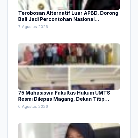
Terobosan Alternatif Luar APBD, Dorong
Bali Jadi Percontohan Nasional
Pembiayaan Daerah
7 Agustus 2026
75 Mahasiswa Fakultas Hukum UMTS
Resmi Dilepas Magang, Dekan Titip
Empat Pesan Penting
6 Agustus 2026