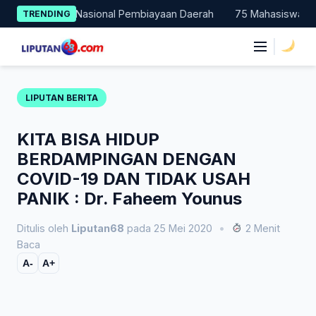
Skip
contohan Nasional Pembiayaan Daerah
75 Mahasiswa Fakultas H
TRENDING
to
content
|
LIPUTAN BERITA
KITA BISA HIDUP
BERDAMPINGAN DENGAN
COVID-19 DAN TIDAK USAH
PANIK : Dr. Faheem Younus
Ditulis oleh
Liputan68
pada 25 Mei 2020
•
2 Menit
Baca
A-
A+