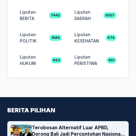
Liputan
Liputan
7442
5057
BERITA
DAERAH
Liputan
Liputan
1586
674
POLITIK
KESEHATAN
Liputan
Liputan
662
651
HUKUM
PERISTIWA
BERITA PILIHAN
Terobosan Alternatif Luar APBD,
Dorong Bali Jadi Percontohan Nasional