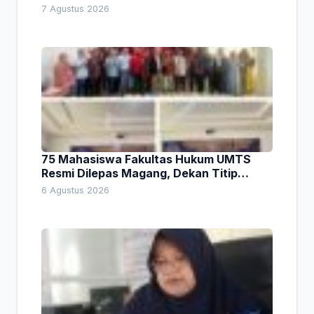
Pembiayaan Daerah
7 Agustus 2026
75 Mahasiswa Fakultas Hukum UMTS
Resmi Dilepas Magang, Dekan Titip
Empat Pesan Penting
6 Agustus 2026