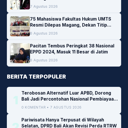
Pembiayaan Daerah
7 Agustus 2026
75 Mahasiswa Fakultas Hukum UMTS
Resmi Dilepas Magang, Dekan Titip
Empat Pesan Penting
6 Agustus 2026
Pacitan Tembus Peringkat 38 Nasional
EPPD 2024, Masuk 11 Besar di Jatim
6 Agustus 2026
BERITA TERPOPULER
Terobosan Alternatif Luar APBD, Dorong
1
Bali Jadi Percontohan Nasional Pembiayaan
Daerah
0 KOMENTAR • 7 AGUSTUS 2026
Pariwisata Hanya Terpusat di Wilayah
2
Selatan, DPRD Bali Akan Revisi Perda RTRW