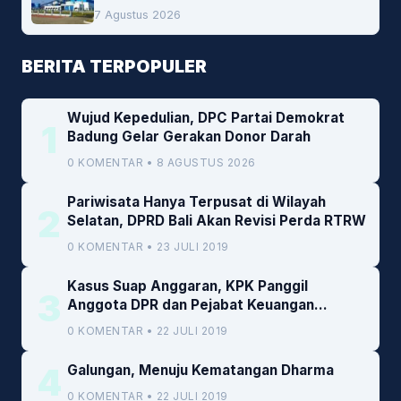
Peluang Investasi Woodchip untuk
7 Agustus 2026
Cofiring PLTU Bolok
BERITA TERPOPULER
Wujud Kepedulian, DPC Partai Demokrat
1
Badung Gelar Gerakan Donor Darah
0 KOMENTAR • 8 AGUSTUS 2026
Pariwisata Hanya Terpusat di Wilayah
2
Selatan, DPRD Bali Akan Revisi Perda RTRW
0 KOMENTAR • 23 JULI 2019
Kasus Suap Anggaran, KPK Panggil
3
Anggota DPR dan Pejabat Keuangan
Kemenkeu
0 KOMENTAR • 22 JULI 2019
4
Galungan, Menuju Kematangan Dharma
0 KOMENTAR • 22 JULI 2019