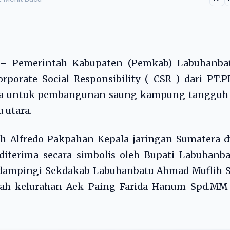
 –
Pemerintah Kabupaten (Pemkab) Labuhanbat
porate Social Responsibility ( CSR ) dari PT.
uta untuk pembangunan saung kampung tangguh 
 utara.
eh Alfredo Pakpahan Kepala jaringan Sumatera 
iterima secara simbolis oleh Bupati Labuhanba
idampingi Sekdakab Labuhanbatu Ahmad Muflih S
urah kelurahan Aek Paing Farida Hanum Spd.MM 