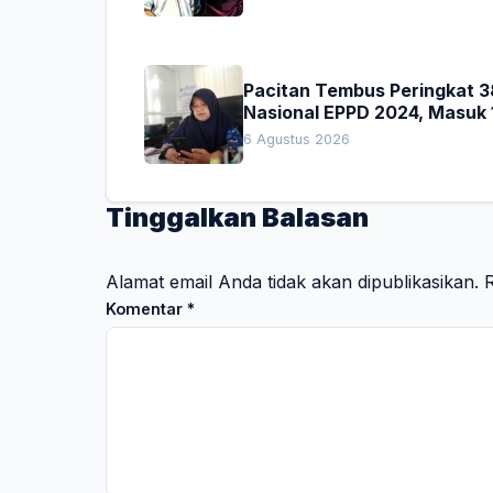
Pacitan Tembus Peringkat 3
Nasional EPPD 2024, Masuk 
Besar di Jatim
6 Agustus 2026
Tinggalkan Balasan
Alamat email Anda tidak akan dipublikasikan.
R
Komentar
*