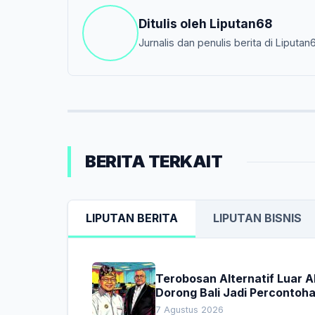
Ditulis oleh
Liputan68
Jurnalis dan penulis berita di Liputan
BERITA TERKAIT
LIPUTAN BERITA
LIPUTAN BISNIS
Terobosan Alternatif Luar 
Dorong Bali Jadi Percontoh
Nasional Pembiayaan Daera
7 Agustus 2026