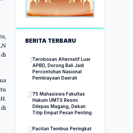
u,
BERITA TERBARU
PLN
di
Terobosan Alternatif Luar
APBD, Dorong Bali Jadi
Percontohan Nasional
Pembiayaan Daerah
dua
tu
75 Mahasiswa Fakultas
H.
Hukum UMTS Resmi
Dilepas Magang, Dekan
di
Titip Empat Pesan Penting
Pacitan Tembus Peringkat