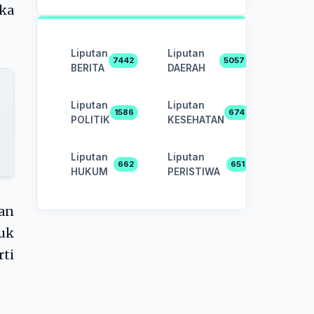
eka
Liputan
Liputan
7442
5057
BERITA
DAERAH
Liputan
Liputan
1586
674
POLITIK
KESEHATAN
Liputan
Liputan
662
651
HUKUM
PERISTIWA
an
uk
rti