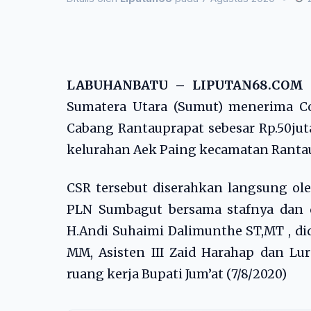
LABUHANBATU – LIPUTAN68.COM
Sumatera Utara (Sumut) menerima Cor
Cabang Rantauprapat sebesar Rp.50j
kelurahan Aek Paing kecamatan Rantau
CSR tersebut diserahkan langsung ol
PLN Sumbagut bersama stafnya dan d
H.Andi Suhaimi Dalimunthe ST,MT , d
MM, Asisten III Zaid Harahap dan L
ruang kerja Bupati Jum’at (7/8/2020)