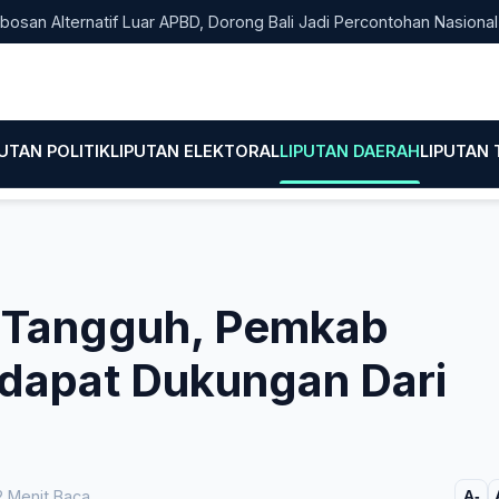
 Alternatif Luar APBD, Dorong Bali Jadi Percontohan Nasional Pe
PUTAN POLITIK
LIPUTAN ELEKTORAL
LIPUTAN DAERAH
LIPUTAN
Tangguh, Pemkab
dapat Dukungan Dari
 Menit Baca
A-