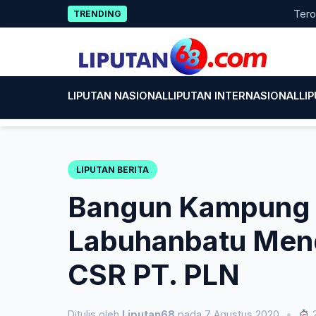
Skip
Terobosan
TRENDING
to
content
LIPUTAN NASIONAL
LIPUTAN INTERNASIONAL
LI
LIPUTAN BERITA
Bangun Kampung 
Labuhanbatu Men
CSR PT. PLN
Ditulis oleh
Liputan68
pada 7 Agustus 2020
•
2