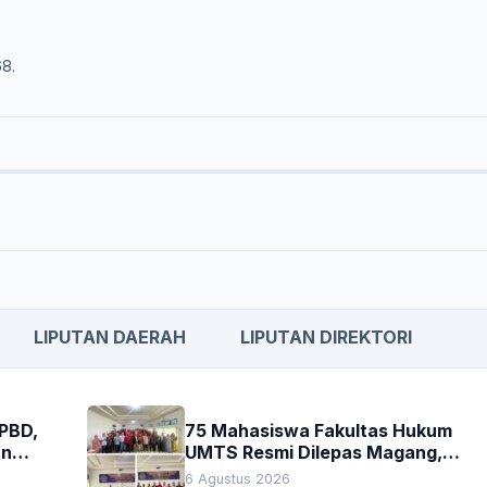
68.
LIPUTAN DAERAH
LIPUTAN DIREKTORI
APBD,
75 Mahasiswa Fakultas Hukum
an
UMTS Resmi Dilepas Magang,
h
Dekan Titip Empat Pesan
6 Agustus 2026