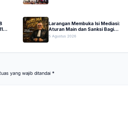
Penting
8
Larangan Membuka Isi Mediasi:
11
Aturan Main dan Sanksi Bagi
Penegak Hukum
5 Agustus 2026
uas yang wajib ditandai
*