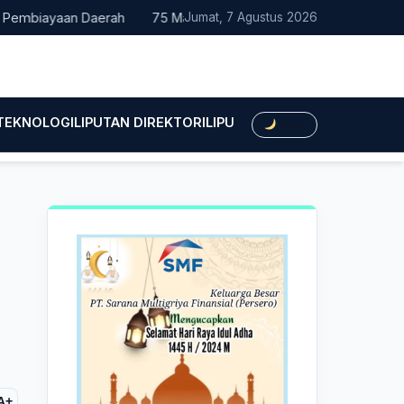
mbiayaan Daerah
75 Mahasiswa Fakultas Hukum UMTS Resmi Di
Jumat, 7 Agustus 2026
 TEKNOLOGI
LIPUTAN DIREKTORI
LIPUTAN HUKUM
LIPUTAN BIS
Dark
A+