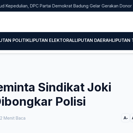
dulian, DPC Partai Demokrat Badung Gelar Gerakan Donor Darah
PUTAN POLITIK
LIPUTAN ELEKTORAL
LIPUTAN DAERAH
LIPUTAN
eminta Sindikat Joki
bongkar Polisi
2 Menit Baca
A-