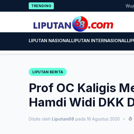
Skip
Wujud Kepe
TRENDING
to
content
LIPUTAN NASIONAL
LIPUTAN INTERNASIONAL
LI
LIPUTAN BERITA
Prof OC Kaligis M
Hamdi Widi DKK Di
Ditulis oleh
Liputan68
pada 16 Agustus 2020
•