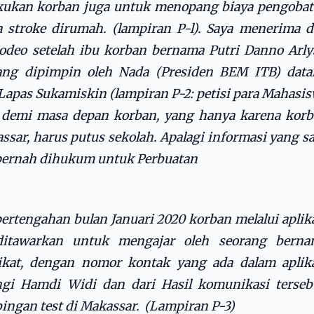
lakukan korban juga untuk menopang biaya pengoba
a stroke dirumah. (lampiran P-l). Saya menerima 
odeo setelah ibu korban bernama Putri Danno Arly
ng dipimpin oleh Nada (Presiden BEM ITB) data
apas Sukamiskin (lampiran P-2: petisi para Mahasi
a demi masa depan korban, yang hanya karena kor
ssar, harus putus sekolah. Apalagi informasi yang s
 pernah dihukum untuk Perbuatan
 pertengahan bulan Januari 2020 korban melalui aplik
ditawarkan untuk mengajar oleh seorang berna
kat, dengan nomor kontak yang ada dalam aplik
i Hamdi Widi dan dari Hasil komunikasi terseb
ingan test di Makassar. (Lampiran P-3)