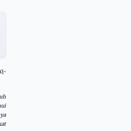
0
,-
ruh
hui
nya
kat