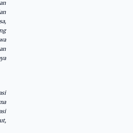
tan
dan
sa,
ng
swa
ban
aya
asi
ma
asi
ut,