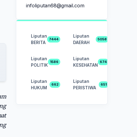
infoliputan68@gmail.com
Liputan
Liputan
7444
5058
BERITA
DAERAH
Liputan
Liputan
1586
674
POLITIK
KESEHATAN
Liputan
Liputan
662
651
HUKUM
PERISTIWA
kum
ng
aat
ng