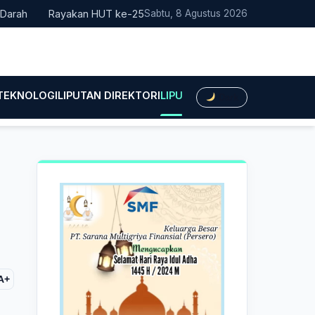
Rayakan HUT ke-25, Partai Demokrat Bali Lakukan Aksi Nyata P
Sabtu, 8 Agustus 2026
 TEKNOLOGI
LIPUTAN DIREKTORI
LIPUTAN HUKUM
LIPUTAN BIS
Dark
A+