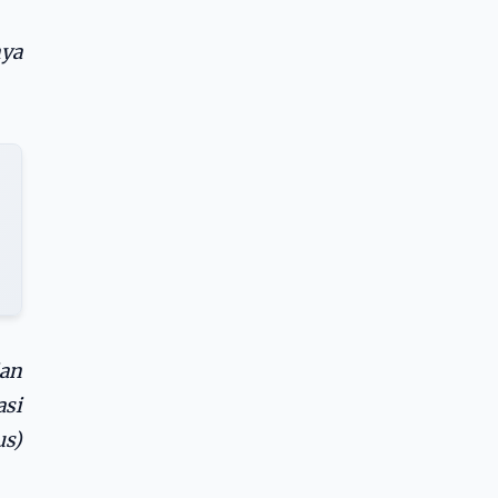
nya
ian
si
us)