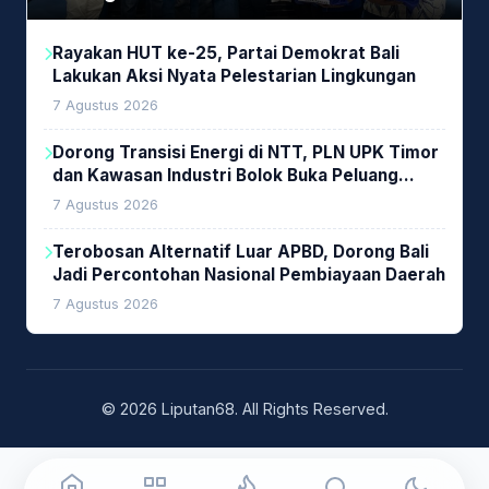
Rayakan HUT ke-25, Partai Demokrat Bali
Lakukan Aksi Nyata Pelestarian Lingkungan
7 Agustus 2026
Dorong Transisi Energi di NTT, PLN UPK Timor
dan Kawasan Industri Bolok Buka Peluang
Investasi Woodchip untuk Cofiring PLTU Bolok
7 Agustus 2026
Terobosan Alternatif Luar APBD, Dorong Bali
Jadi Percontohan Nasional Pembiayaan Daerah
7 Agustus 2026
© 2026 Liputan68. All Rights Reserved.