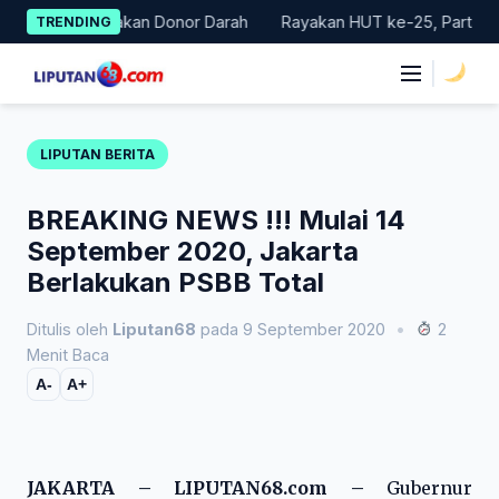
Skip
Gelar Gerakan Donor Darah
Rayakan HUT ke-25, Partai Demokra
TRENDING
to
content
|
LIPUTAN BERITA
BREAKING NEWS !!! Mulai 14
September 2020, Jakarta
Berlakukan PSBB Total
Ditulis oleh
Liputan68
pada 9 September 2020
•
2
Menit Baca
A-
A+
JAKARTA – LIPUTAN68.com –
Gubernur