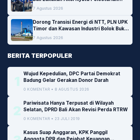
Lingkungan
7 Agustus 2026
Dorong Transisi Energi di NTT, PLN UPK
Timor dan Kawasan Industri Bolok Buka
Peluang Investasi Woodchip untuk
7 Agustus 2026
Cofiring PLTU Bolok
BERITA TERPOPULER
Wujud Kepedulian, DPC Partai Demokrat
1
Badung Gelar Gerakan Donor Darah
0 KOMENTAR • 8 AGUSTUS 2026
Pariwisata Hanya Terpusat di Wilayah
2
Selatan, DPRD Bali Akan Revisi Perda RTRW
0 KOMENTAR • 23 JULI 2019
Kasus Suap Anggaran, KPK Panggil
Anggota DPR dan Pejabat Keuangan