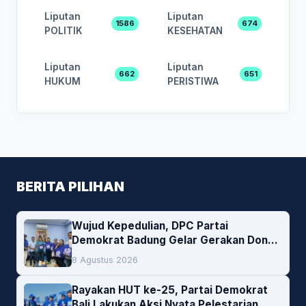
Liputan
Liputan
1586
674
POLITIK
KESEHATAN
Liputan
Liputan
662
651
HUKUM
PERISTIWA
BERITA PILIHAN
Wujud Kepedulian, DPC Partai
Demokrat Badung Gelar Gerakan Donor
Darah
8 Agustus 2026
Rayakan HUT ke-25, Partai Demokrat
Bali Lakukan Aksi Nyata Pelestarian