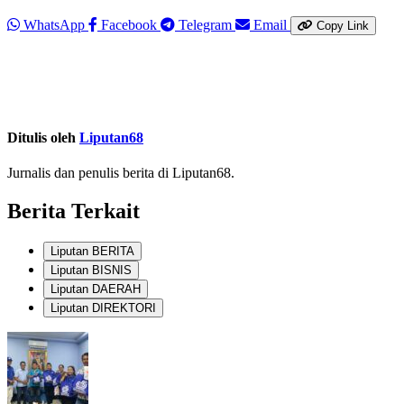
WhatsApp
Facebook
Telegram
Email
Copy Link
Ditulis oleh
Liputan68
Jurnalis dan penulis berita di Liputan68.
Berita Terkait
Liputan BERITA
Liputan BISNIS
Liputan DAERAH
Liputan DIREKTORI