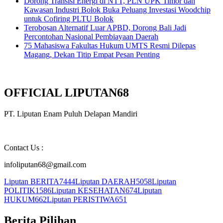
Dorong Transisi Energi di NTT, PLN UPK Timor dan
Kawasan Industri Bolok Buka Peluang Investasi Woodchip
untuk Cofiring PLTU Bolok
Terobosan Alternatif Luar APBD, Dorong Bali Jadi
Percontohan Nasional Pembiayaan Daerah
75 Mahasiswa Fakultas Hukum UMTS Resmi Dilepas
Magang, Dekan Titip Empat Pesan Penting
OFFICIAL LIPUTAN68
PT. Liputan Enam Puluh Delapan Mandiri
Contact Us :
infoliputan68@gmail.com
Liputan BERITA
7444
Liputan DAERAH
5058
Liputan
POLITIK
1586
Liputan KESEHATAN
674
Liputan
HUKUM
662
Liputan PERISTIWA
651
Berita Pilihan