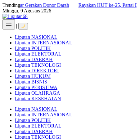
Skip
Gelar Gerakan Donor Darah
Trending
Rayakan HUT ke-25, Partai Demokrat 
to
Minggu, 9 Agustus 2026
content
|
Liputan NASIONAL
Liputan INTERNASIONAL
Liputan POLITIK
Liputan ELEKTORAL
Liputan DAERAH
Liputan TEKNOLOGI
Liputan DIREKTORI
Liputan HUKUM
Liputan BISNIS
Liputan PERISTIWA
Liputan OLAHRAGA
Liputan KESEHATAN
Liputan NASIONAL
Liputan INTERNASIONAL
Liputan POLITIK
Liputan ELEKTORAL
Liputan DAERAH
Liputan TEKNOLOGI