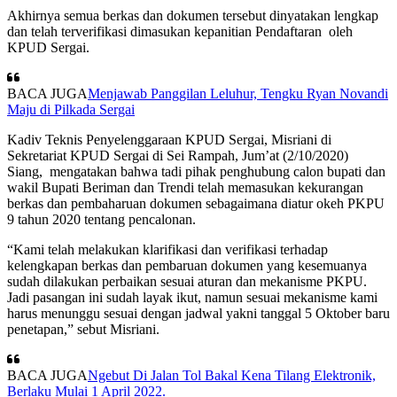
Akhirnya semua berkas dan dokumen tersebut dinyatakan lengkap
dan telah terverifikasi dimasukan kepanitian Pendaftaran oleh
KPUD Sergai.
BACA JUGA
Menjawab Panggilan Leluhur, Tengku Ryan Novandi
Maju di Pilkada Sergai
Kadiv Teknis Penyelenggaraan KPUD Sergai, Misriani di
Sekretariat KPUD Sergai di Sei Rampah, Jum’at (2/10/2020)
Siang, mengatakan bahwa tadi pihak penghubung calon bupati dan
wakil Bupati Beriman dan Trendi telah memasukan kekurangan
berkas dan pembaharuan dokumen sebagaimana diatur okeh PKPU
9 tahun 2020 tentang pencalonan.
“Kami telah melakukan klarifikasi dan verifikasi terhadap
kelengkapan berkas dan pembaruan dokumen yang kesemuanya
sudah dilakukan perbaikan sesuai aturan dan mekanisme PKPU.
Jadi pasangan ini sudah layak ikut, namun sesuai mekanisme kami
harus menunggu sesuai dengan jadwal yakni tanggal 5 Oktober baru
penetapan,” sebut Misriani.
BACA JUGA
Ngebut Di Jalan Tol Bakal Kena Tilang Elektronik,
Berlaku Mulai 1 April 2022.