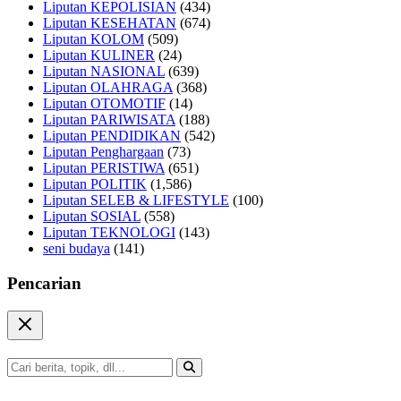
Liputan KEPOLISIAN
(434)
Liputan KESEHATAN
(674)
Liputan KOLOM
(509)
Liputan KULINER
(24)
Liputan NASIONAL
(639)
Liputan OLAHRAGA
(368)
Liputan OTOMOTIF
(14)
Liputan PARIWISATA
(188)
Liputan PENDIDIKAN
(542)
Liputan Penghargaan
(73)
Liputan PERISTIWA
(651)
Liputan POLITIK
(1,586)
Liputan SELEB & LIFESTYLE
(100)
Liputan SOSIAL
(558)
Liputan TEKNOLOGI
(143)
seni budaya
(141)
Pencarian