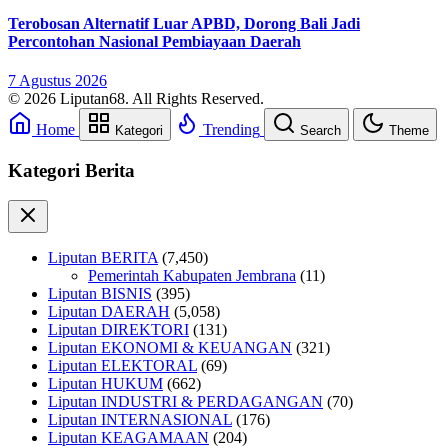
Terobosan Alternatif Luar APBD, Dorong Bali Jadi
Percontohan Nasional Pembiayaan Daerah
7 Agustus 2026
© 2026 Liputan68. All Rights Reserved.
Home
Trending
Kategori
Search
Theme
Kategori Berita
Liputan BERITA
(7,450)
Pemerintah Kabupaten Jembrana
(11)
Liputan BISNIS
(395)
Liputan DAERAH
(5,058)
Liputan DIREKTORI
(131)
Liputan EKONOMI & KEUANGAN
(321)
Liputan ELEKTORAL
(69)
Liputan HUKUM
(662)
Liputan INDUSTRI & PERDAGANGAN
(70)
Liputan INTERNASIONAL
(176)
Liputan KEAGAMAAN
(204)