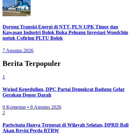
Dorong Transisi Energi di NTT, PLN UPK Timor dan
Kawasan Industri Bolok Buka Peluang Investasi Woodchip
untuk Cofiring PLTU Bolok
7 Agustus 2026
Berita Terpopuler
1
Wujud Kepedulian, DPC Partai Demokrat Badung Gelar
Gerakan Donor Darah
0 Komentar • 8 Agustus 2026
2
Pariwisata Hanya Terpusat di Wilayah Selatan, DPRD Bali
Akan Revisi Perda RTRW