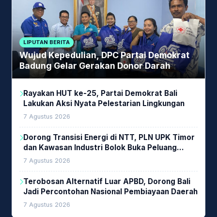
LIPUTAN BERITA
Wujud Kepedulian, DPC Partai Demokrat
Badung Gelar Gerakan Donor Darah
Rayakan HUT ke-25, Partai Demokrat Bali
Lakukan Aksi Nyata Pelestarian Lingkungan
7 Agustus 2026
Dorong Transisi Energi di NTT, PLN UPK Timor
dan Kawasan Industri Bolok Buka Peluang
Investasi Woodchip untuk Cofiring PLTU Bolok
7 Agustus 2026
Terobosan Alternatif Luar APBD, Dorong Bali
Jadi Percontohan Nasional Pembiayaan Daerah
7 Agustus 2026