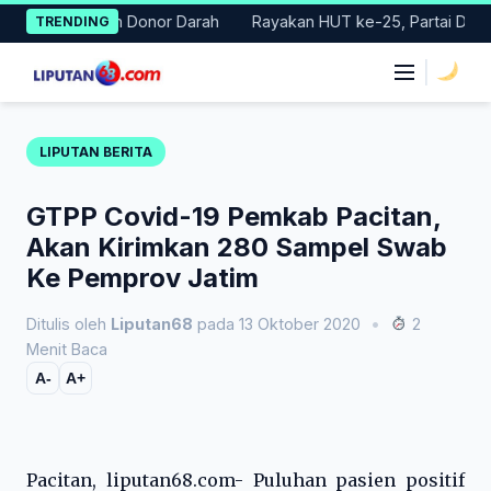
Skip
r Gerakan Donor Darah
Rayakan HUT ke-25, Partai Demokrat Bal
TRENDING
to
content
|
LIPUTAN BERITA
GTPP Covid-19 Pemkab Pacitan,
Akan Kirimkan 280 Sampel Swab
Ke Pemprov Jatim
Ditulis oleh
Liputan68
pada 13 Oktober 2020
•
2
Menit Baca
A-
A+
Pacitan, liputan68.com- Puluhan pasien positif