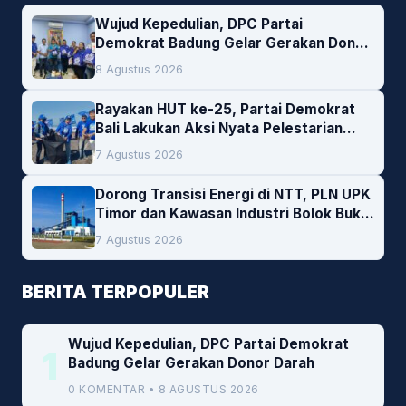
Wujud Kepedulian, DPC Partai
Demokrat Badung Gelar Gerakan Donor
Darah
8 Agustus 2026
Rayakan HUT ke-25, Partai Demokrat
Bali Lakukan Aksi Nyata Pelestarian
Lingkungan
7 Agustus 2026
Dorong Transisi Energi di NTT, PLN UPK
Timor dan Kawasan Industri Bolok Buka
Peluang Investasi Woodchip untuk
7 Agustus 2026
Cofiring PLTU Bolok
BERITA TERPOPULER
Wujud Kepedulian, DPC Partai Demokrat
1
Badung Gelar Gerakan Donor Darah
0 KOMENTAR • 8 AGUSTUS 2026