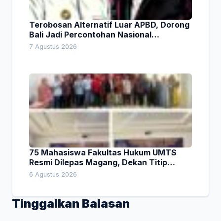
Terobosan Alternatif Luar APBD, Dorong
Bali Jadi Percontohan Nasional
Pembiayaan Daerah
7 Agustus 2026
75 Mahasiswa Fakultas Hukum UMTS
Resmi Dilepas Magang, Dekan Titip
Empat Pesan Penting
6 Agustus 2026
Tinggalkan Balasan