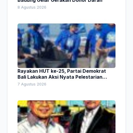
Badung Gelar Gerakan Donor Darah
8 Agustus 2026
Rayakan HUT ke-25, Partai Demokrat
Bali Lakukan Aksi Nyata Pelestarian
Lingkungan
7 Agustus 2026