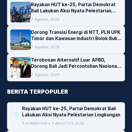
Rayakan HUT ke-25, Partai Demokrat
Bali Lakukan Aksi Nyata Pelestarian
Lingkungan
7 Agustus 2026
Dorong Transisi Energi di NTT, PLN UPK
Timor dan Kawasan Industri Bolok Buka
Peluang Investasi Woodchip untuk
7 Agustus 2026
Cofiring PLTU Bolok
Terobosan Alternatif Luar APBD,
Dorong Bali Jadi Percontohan Nasional
Pembiayaan Daerah
7 Agustus 2026
BERITA TERPOPULER
Rayakan HUT ke-25, Partai Demokrat Bali
1
Lakukan Aksi Nyata Pelestarian Lingkungan
0 KOMENTAR • 7 AGUSTUS 2026