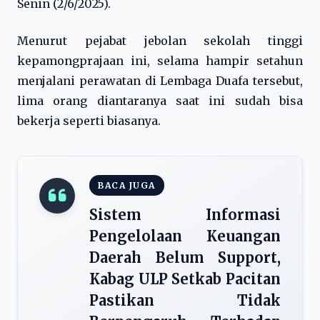
Senin (2/6/2025).
Menurut pejabat jebolan sekolah tinggi
kepamongprajaan ini, selama hampir setahun
menjalani perawatan di Lembaga Duafa tersebut,
lima orang diantaranya saat ini sudah bisa
bekerja seperti biasanya.
BACA JUGA
Sistem Informasi
Pengelolaan Keuangan
Daerah Belum Support,
Kabag ULP Setkab Pacitan
Pastikan Tidak