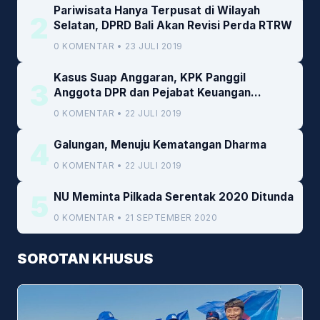
Pariwisata Hanya Terpusat di Wilayah
2
Selatan, DPRD Bali Akan Revisi Perda RTRW
0 KOMENTAR • 23 JULI 2019
Kasus Suap Anggaran, KPK Panggil
3
Anggota DPR dan Pejabat Keuangan
Kemenkeu
0 KOMENTAR • 22 JULI 2019
4
Galungan, Menuju Kematangan Dharma
0 KOMENTAR • 22 JULI 2019
5
NU Meminta Pilkada Serentak 2020 Ditunda
0 KOMENTAR • 21 SEPTEMBER 2020
SOROTAN KHUSUS