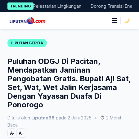
Skip
 Nyata Pelestarian Lingkungan
Dorong Transisi Energi di NTT,
TRENDING
to
content
|
LIPUTAN BERITA
Puluhan ODGJ Di Pacitan,
Mendapatkan Jaminan
Pengobatan Gratis. Bupati Aji Sat,
Set, Wat, Wet Jalin Kerjasama
Dengan Yayasan Duafa Di
Ponorogo
Ditulis oleh
Liputan68
pada 2 Juni 2025
•
2 Menit
Baca
A-
A+