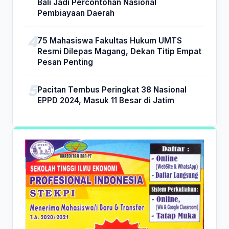
Bali Jadi Percontohan Nasional
Pembiayaan Daerah
75 Mahasiswa Fakultas Hukum UMTS
Resmi Dilepas Magang, Dekan Titip Empat
Pesan Penting
Pacitan Tembus Peringkat 38 Nasional
EPPD 2024, Masuk 11 Besar di Jatim