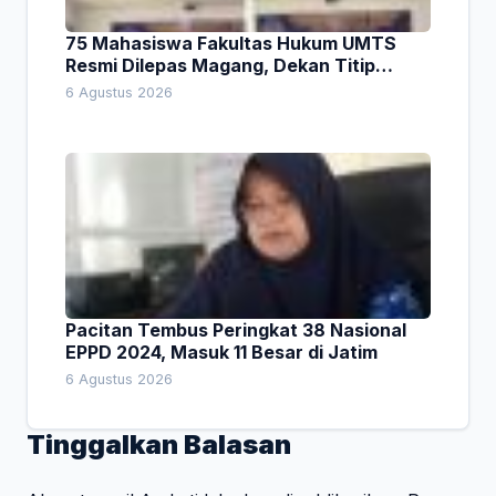
75 Mahasiswa Fakultas Hukum UMTS
Resmi Dilepas Magang, Dekan Titip
Empat Pesan Penting
6 Agustus 2026
Pacitan Tembus Peringkat 38 Nasional
EPPD 2024, Masuk 11 Besar di Jatim
6 Agustus 2026
Tinggalkan Balasan