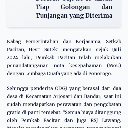
Tiap Golongan dan
Tunjangan yang Diterima
Kabag Pemerintahan dan Kerjasama, Setkab
Pacitan, Hesti Suteki mengatakan, sejak 1Juli
2024 lalu, Pemkab Pacitan telah melakukan
penandatanganan nota kesepahaman (MoU)
dengan Lembaga Duafa yang ada di Ponorogo.
Sehingga penderita ODGJ yang berasal dari dua
desa di Kecamatan Arjosari dan Bandar, saat ini
sudah mendapatkan perawatan dan pengobatan
gratis di panti tersebut. “Semua biaya ditanggung
oleh Pemkab Pacitan dan juga RSJ Lawang.